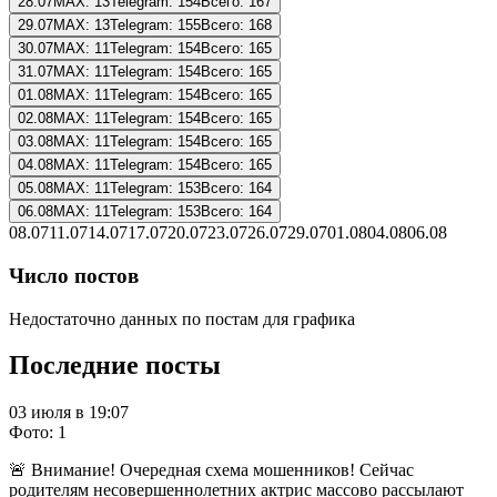
28.07
MAX:
13
Telegram:
154
Всего:
167
29.07
MAX:
13
Telegram:
155
Всего:
168
30.07
MAX:
11
Telegram:
154
Всего:
165
31.07
MAX:
11
Telegram:
154
Всего:
165
01.08
MAX:
11
Telegram:
154
Всего:
165
02.08
MAX:
11
Telegram:
154
Всего:
165
03.08
MAX:
11
Telegram:
154
Всего:
165
04.08
MAX:
11
Telegram:
154
Всего:
165
05.08
MAX:
11
Telegram:
153
Всего:
164
06.08
MAX:
11
Telegram:
153
Всего:
164
08.07
11.07
14.07
17.07
20.07
23.07
26.07
29.07
01.08
04.08
06.08
Число постов
Недостаточно данных по постам для графика
Последние посты
03 июля в 19:07
Фото
:
1
🚨 Внимание! Очередная схема мошенников! Сейчас
родителям несовершеннолетних актрис массово рассылают