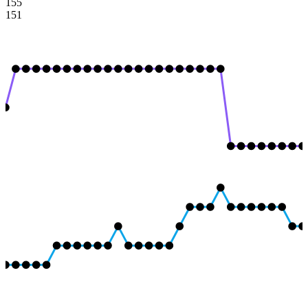
155
151