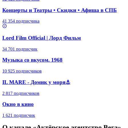
Концерты и Театры • Скидки • Афиша в СПБ
41 354 подписчика
Lord Film Official | Лорд Фильм
34 701 подписчик
Музыка со вкусом. 1968
10 925 подписчиков
IL MARE - Домик у моря⚓️
2 817 подписчиков
Окно в кино
1 621 подписчик
О канале «
Актёрское агентство Вега
»