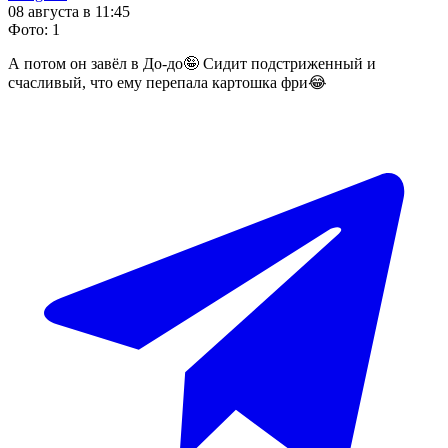
08 августа в 11:45
Фото
:
1
А потом он завёл в До-до🤪 Сидит подстриженный и
счасливый, что ему перепала картошка фри😂