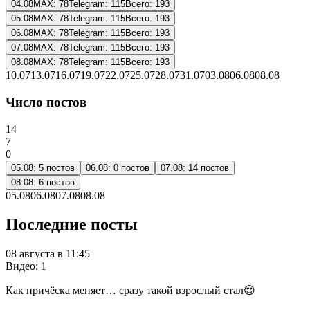
04.08
MAX:
78
Telegram:
115
Всего:
193
05.08
MAX:
78
Telegram:
115
Всего:
193
06.08
MAX:
78
Telegram:
115
Всего:
193
07.08
MAX:
78
Telegram:
115
Всего:
193
08.08
MAX:
78
Telegram:
115
Всего:
193
10.07
13.07
16.07
19.07
22.07
25.07
28.07
31.07
03.08
06.08
08.08
Число постов
14
7
0
05.08
:
5
постов
06.08
:
0
постов
07.08
:
14
постов
08.08
:
6
постов
05.08
06.08
07.08
08.08
Последние посты
08 августа в 11:45
Видео
:
1
Как причёска меняет… сразу такой взрослый стал😍