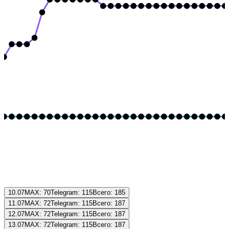
10.07
MAX:
70
Telegram:
115
Всего:
185
11.07
MAX:
72
Telegram:
115
Всего:
187
12.07
MAX:
72
Telegram:
115
Всего:
187
13.07
MAX:
72
Telegram:
115
Всего:
187