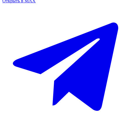
Открыть в MAX