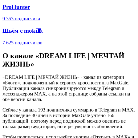
ProHunter
9 353 подписчика
Шьём с moki🧵
7 625 подписчиков
О канале «
DREAM LIFE | МЕЧТАЙ
ЖИЗНЬ
»
«
DREAM LIFE | МЕЧТАЙ ЖИЗНЬ
» - канал из категории
«
Блоги
», подключенный к сервису кросспостинга MaxGate.
Публикации канала синхронизируются между Telegram и
мессенджером MAX, а на этой странице собраны ссылки на
обе версии канала.
Сейчас у канала
193 подписчика
суммарно в Telegram и MAX.
За последние
30
дней
в истории MaxGate учтено
166
публикаций, поэтому перед подпиской можно оценить не
только размер аудитории, но и регулярность обновлений.
Чтобы подписаться, используйте кнопки «Открыть в MAX» и