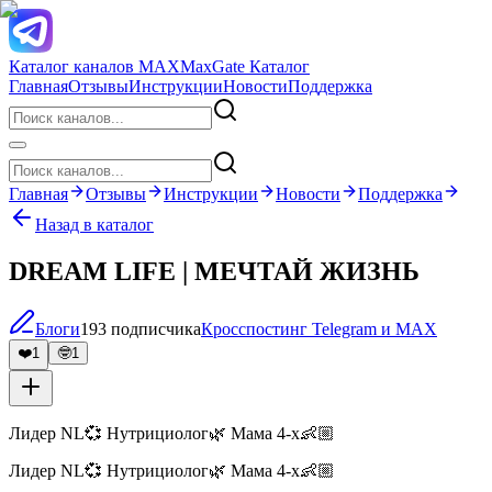
Каталог каналов MAX
MaxGate Каталог
Главная
Отзывы
Инструкции
Новости
Поддержка
Главная
Отзывы
Инструкции
Новости
Поддержка
Назад в каталог
DREAM LIFE | МЕЧТАЙ ЖИЗНЬ
Блоги
193 подписчика
Кросспостинг Telegram и MAX
❤️
1
🤓
1
Лидер NL💞 Нутрициолог🌿 Мама 4-х👶🏼
Лидер NL💞 Нутрициолог🌿 Мама 4-х👶🏼