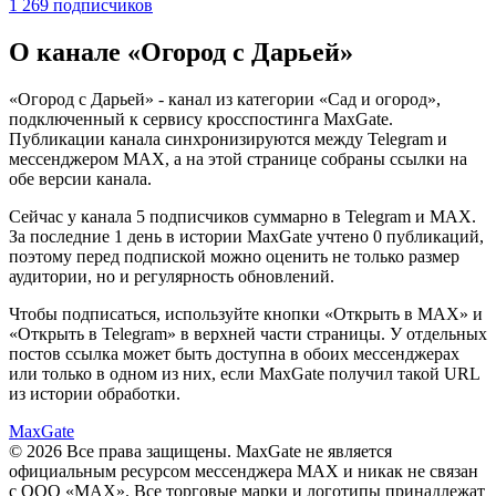
1 269 подписчиков
О канале «
Огород с Дарьей
»
«
Огород с Дарьей
» - канал из категории «
Сад и огород
»,
подключенный к сервису кросспостинга MaxGate.
Публикации канала синхронизируются между Telegram и
мессенджером MAX, а на этой странице собраны ссылки на
обе версии канала.
Сейчас у канала
5 подписчиков
суммарно в Telegram и MAX.
За последние
1
день
в истории MaxGate учтено
0
публикаций,
поэтому перед подпиской можно оценить не только размер
аудитории, но и регулярность обновлений.
Чтобы подписаться, используйте кнопки «Открыть в MAX» и
«Открыть в Telegram» в верхней части страницы. У отдельных
постов ссылка может быть доступна в обоих мессенджерах
или только в одном из них, если MaxGate получил такой URL
из истории обработки.
MaxGate
© 2026 Все права защищены. MaxGate не является
официальным ресурсом мессенджера MAX и никак не связан
с ООО «МАХ». Все торговые марки и логотипы принадлежат