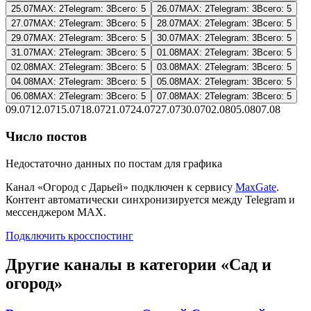
25.07
MAX:
2
Telegram:
3
Всего:
5
26.07
MAX:
2
Telegram:
3
Всего:
5
27.07
MAX:
2
Telegram:
3
Всего:
5
28.07
MAX:
2
Telegram:
3
Всего:
5
29.07
MAX:
2
Telegram:
3
Всего:
5
30.07
MAX:
2
Telegram:
3
Всего:
5
31.07
MAX:
2
Telegram:
3
Всего:
5
01.08
MAX:
2
Telegram:
3
Всего:
5
02.08
MAX:
2
Telegram:
3
Всего:
5
03.08
MAX:
2
Telegram:
3
Всего:
5
04.08
MAX:
2
Telegram:
3
Всего:
5
05.08
MAX:
2
Telegram:
3
Всего:
5
06.08
MAX:
2
Telegram:
3
Всего:
5
07.08
MAX:
2
Telegram:
3
Всего:
5
09.07
12.07
15.07
18.07
21.07
24.07
27.07
30.07
02.08
05.08
07.08
Число постов
Недостаточно данных по постам для графика
Канал «
Огород с Дарьей
» подключен к сервису
MaxGate
.
Контент автоматически синхронизируется между Telegram и
мессенджером MAX.
Подключить кросспостинг
Другие каналы в категории «
Сад и
огород
»