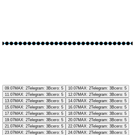
09.07
MAX:
2
Telegram:
3
Всего:
5
10.07
MAX:
2
Telegram:
3
Всего:
5
11.07
MAX:
2
Telegram:
3
Всего:
5
12.07
MAX:
2
Telegram:
3
Всего:
5
13.07
MAX:
2
Telegram:
3
Всего:
5
14.07
MAX:
2
Telegram:
3
Всего:
5
15.07
MAX:
2
Telegram:
3
Всего:
5
16.07
MAX:
2
Telegram:
3
Всего:
5
17.07
MAX:
2
Telegram:
3
Всего:
5
18.07
MAX:
2
Telegram:
3
Всего:
5
19.07
MAX:
2
Telegram:
3
Всего:
5
20.07
MAX:
2
Telegram:
3
Всего:
5
21.07
MAX:
2
Telegram:
3
Всего:
5
22.07
MAX:
2
Telegram:
3
Всего:
5
23.07
MAX:
2
Telegram:
3
Всего:
5
24.07
MAX:
2
Telegram:
3
Всего:
5