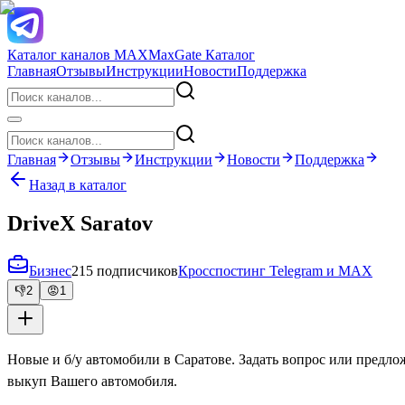
Каталог каналов MAX
MaxGate Каталог
Главная
Отзывы
Инструкции
Новости
Поддержка
Главная
Отзывы
Инструкции
Новости
Поддержка
Назад в каталог
DriveX Saratov
Бизнес
215 подписчиков
Кросспостинг Telegram и MAX
👎
2
😡
1
Новые и б/у автомобили в Саратове. Задать вопрос или предл
выкуп Вашего автомобиля.