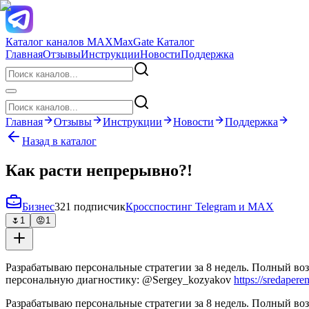
Каталог каналов MAX
MaxGate Каталог
Главная
Отзывы
Инструкции
Новости
Поддержка
Главная
Отзывы
Инструкции
Новости
Поддержка
Назад в каталог
Как расти непрерывно?!
Бизнес
321 подписчик
Кросспостинг Telegram и MAX
🌷
1
😡
1
Разрабатываю персональные стратегии за 8 недель. Полный возв
персональную диагностику: @Sergey_kozyakov
https://sredapere
Разрабатываю персональные стратегии за 8 недель. Полный возв