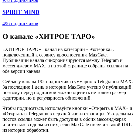
978 подписчиков
SPIRIT MIND
496 подписчиков
О канале «
ХИТРОЕ ТАРО
»
«
ХИТРОЕ ТАРО
» - канал из категории «
Эзотерика
»,
подключенный к сервису кросспостинга MaxGate.
Публикации канала синхронизируются между Telegram и
мессенджером MAX, а на этой странице собраны ссылки на
обе версии канала.
Сейчас у канала
192 подписчика
суммарно в Telegram и MAX.
За последние
1
день
в истории MaxGate учтено
0
публикаций,
поэтому перед подпиской можно оценить не только размер
аудитории, но и регулярность обновлений.
Чтобы подписаться, используйте кнопки «Открыть в MAX» и
«Открыть в Telegram» в верхней части страницы. У отдельных
постов ссылка может быть доступна в обоих мессенджерах
или только в одном из них, если MaxGate получил такой URL
из истории обработки.