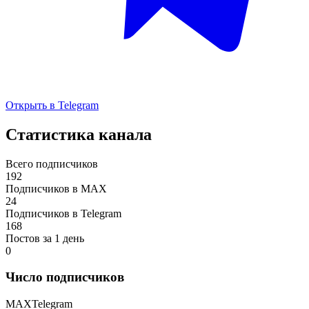
Открыть в Telegram
Статистика канала
Всего подписчиков
192
Подписчиков в MAX
24
Подписчиков в Telegram
168
Постов за 1 день
0
Число подписчиков
MAX
Telegram