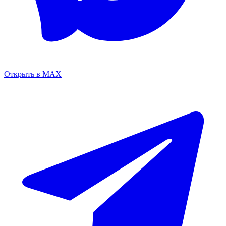
Открыть в MAX