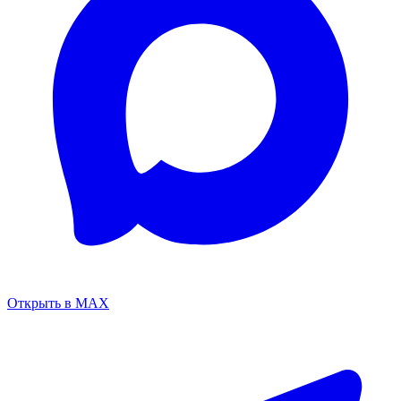
Открыть в MAX