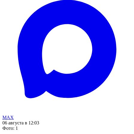
MAX
06 августа в 12:03
Фото
:
1