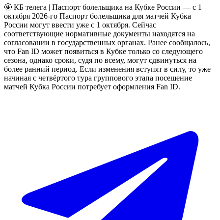
🤬 КБ телега | Паспорт болельщика на Кубке России — с 1
октября 2026-го Паспорт болельщика для матчей Кубка
России могут ввести уже с 1 октября. Сейчас
соответствующие нормативные документы находятся на
согласовании в государственных органах. Ранее сообщалось,
что Fan ID может появиться в Кубке только со следующего
сезона, однако сроки, судя по всему, могут сдвинуться на
более ранний период. Если изменения вступят в силу, то уже
начиная с четвёртого тура группового этапа посещение
матчей Кубка России потребует оформления Fan ID.