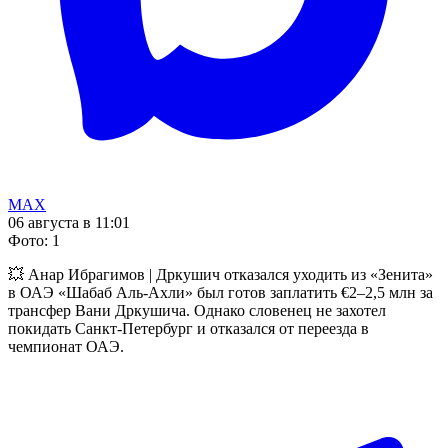
MAX
06 августа в 11:01
Фото
:
1
💥 Анар Ибрагимов | Дркушич отказался уходить из «Зенита»
в ОАЭ «Шабаб Аль-Ахли» был готов заплатить €2–2,5 млн за
трансфер Вани Дркушича. Однако словенец не захотел
покидать Санкт-Петербург и отказался от переезда в
чемпионат ОАЭ.