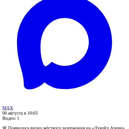
MAX
06 августа в 10:03
Видео
:
1
🚨 Появилось видео жёсткого задержания на «Лукойл Арене»