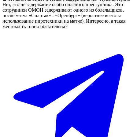
Нет, это не задержание особо опасного преступника. Это
сотрудники ОМОН задерживают одного из болельщиков,
после матча «Спартак» - «Оренбург» (вероятнее всего за
использование пиротехники на матче). Интересно, а такая
жестокость точно обязательна?