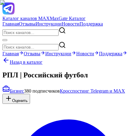
Каталог каналов MAX
MaxGate Каталог
Главная
Отзывы
Инструкции
Новости
Поддержка
Главная
Отзывы
Инструкции
Новости
Поддержка
Назад в каталог
РПЛ | Российский футбол
Бизнес
380 подписчиков
Кросспостинг Telegram и MAX
Оценить