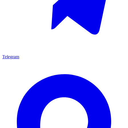
Telegram