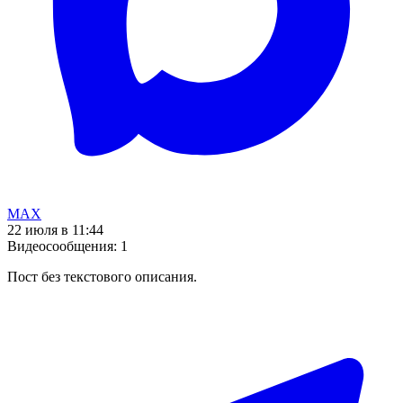
MAX
22 июля в 11:44
Видеосообщения
:
1
Пост без текстового описания.