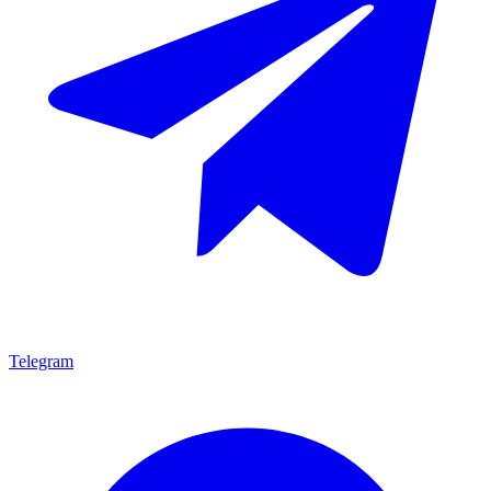
Telegram