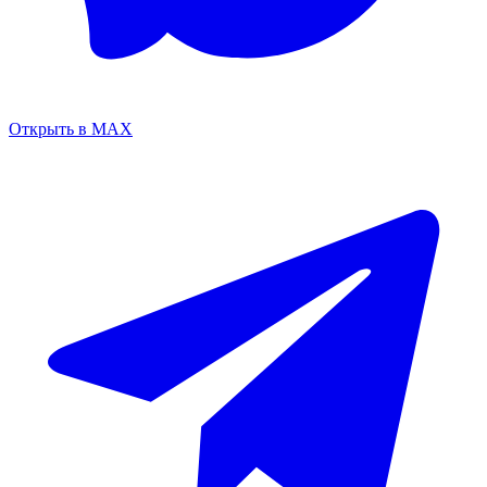
Открыть в MAX