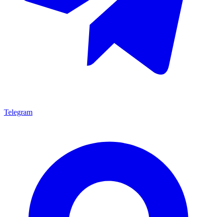
Telegram