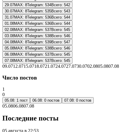
29.07
MAX:
8
Telegram:
534
Всего:
542
30.07
MAX:
8
Telegram:
535
Всего:
543
31.07
MAX:
8
Telegram:
536
Всего:
544
01.08
MAX:
8
Telegram:
536
Всего:
544
02.08
MAX:
8
Telegram:
537
Всего:
545
03.08
MAX:
8
Telegram:
538
Всего:
546
04.08
MAX:
8
Telegram:
539
Всего:
547
05.08
MAX:
8
Telegram:
538
Всего:
546
06.08
MAX:
8
Telegram:
537
Всего:
545
07.08
MAX:
8
Telegram:
537
Всего:
545
09.07
12.07
15.07
18.07
21.07
24.07
27.07
30.07
02.08
05.08
07.08
Число постов
1
0
05.08
:
1
пост
06.08
:
0
постов
07.08
:
0
постов
05.08
06.08
07.08
Последние посты
05 августа в 22:53