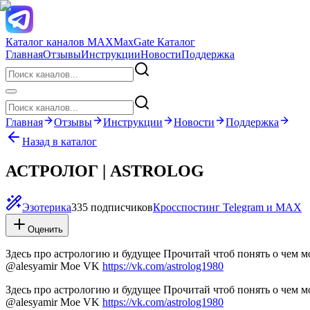
Каталог каналов MAX
MaxGate Каталог
Главная
Отзывы
Инструкции
Новости
Поддержка
Главная
Отзывы
Инструкции
Новости
Поддержка
Назад в каталог
АСТРОЛОГ | ASTROLOG
Эзотерика
335 подписчиков
Кросспостинг Telegram и MAX
Оценить
Здесь про астрологию и будущее Прочитай чтоб понять о чем 
@alesyamir Мое VK
https://vk.com/astrolog1980
Здесь про астрологию и будущее Прочитай чтоб понять о чем 
@alesyamir Мое VK
https://vk.com/astrolog1980