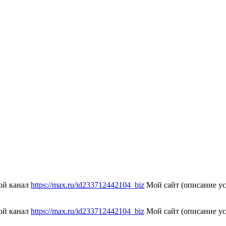
мой канал
https://max.ru/id233712442104_biz
Мой сайт (описание у
мой канал
https://max.ru/id233712442104_biz
Мой сайт (описание у