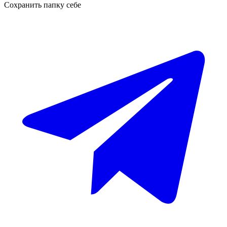
Сохранить папку себе