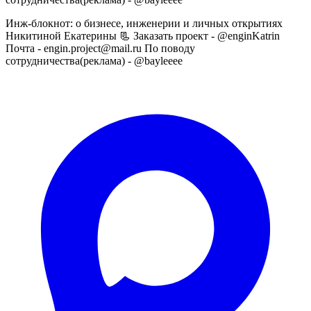
Инж-блокнот: о бизнесе, инженерии и личных открытиях
Никитиной Екатерины 📃 Заказать проект - @enginKatrin
Почта - engin.project@mail.ru По поводу
сотрудничества(реклама) - @bayleeee