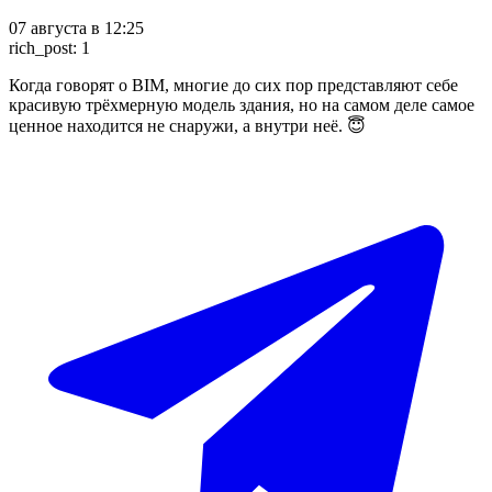
07 августа в 12:25
rich_post
:
1
Когда говорят о BIM, многие до сих пор представляют себе
красивую трёхмерную модель здания, но на самом деле самое
ценное находится не снаружи, а внутри неё. 😇