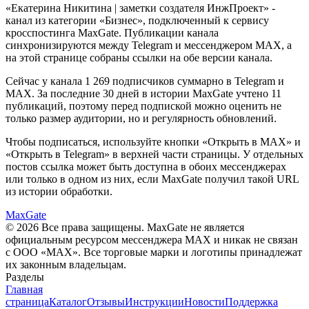
«
Екатерина Никитина | заметки создателя ИнжПроект
» -
канал из категории «
Бизнес
», подключенный к сервису
кросспостинга MaxGate. Публикации канала
синхронизируются между Telegram и мессенджером MAX, а
на этой странице собраны ссылки на обе версии канала.
Сейчас у канала
1 269 подписчиков
суммарно в Telegram и
MAX. За последние
30
дней
в истории MaxGate учтено
11
публикаций, поэтому перед подпиской можно оценить не
только размер аудитории, но и регулярность обновлений.
Чтобы подписаться, используйте кнопки «Открыть в MAX» и
«Открыть в Telegram» в верхней части страницы. У отдельных
постов ссылка может быть доступна в обоих мессенджерах
или только в одном из них, если MaxGate получил такой URL
из истории обработки.
MaxGate
© 2026 Все права защищены. MaxGate не является
официальным ресурсом мессенджера MAX и никак не связан
с ООО «МАХ». Все торговые марки и логотипы принадлежат
их законным владельцам.
Разделы
Главная
страница
Каталог
Отзывы
Инструкции
Новости
Поддержка