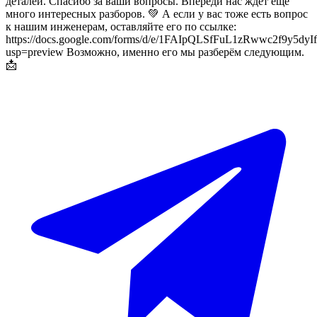
деталей. Спасибо за ваши вопросы. Впереди нас ждёт ещё
много интересных разборов. 💚 А если у вас тоже есть вопрос
к нашим инженерам, оставляйте его по ссылке:
https://docs.google.com/forms/d/e/1FAIpQLSfFuL1zRwwc2f9y5
usp=preview Возможно, именно его мы разберём следующим.
📩