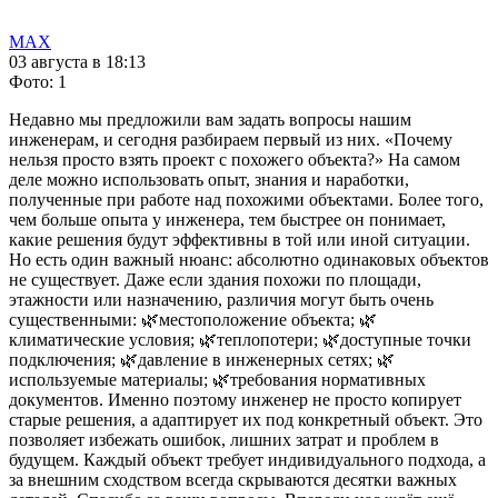
MAX
03 августа в 18:13
Фото
:
1
Недавно мы предложили вам задать вопросы нашим
инженерам, и сегодня разбираем первый из них. «Почему
нельзя просто взять проект с похожего объекта?» На самом
деле можно использовать опыт, знания и наработки,
полученные при работе над похожими объектами. Более того,
чем больше опыта у инженера, тем быстрее он понимает,
какие решения будут эффективны в той или иной ситуации.
Но есть один важный нюанс: абсолютно одинаковых объектов
не существует. Даже если здания похожи по площади,
этажности или назначению, различия могут быть очень
существенными: 🌿местоположение объекта; 🌿
климатические условия; 🌿теплопотери; 🌿доступные точки
подключения; 🌿давление в инженерных сетях; 🌿
используемые материалы; 🌿требования нормативных
документов. Именно поэтому инженер не просто копирует
старые решения, а адаптирует их под конкретный объект. Это
позволяет избежать ошибок, лишних затрат и проблем в
будущем. Каждый объект требует индивидуального подхода, а
за внешним сходством всегда скрываются десятки важных