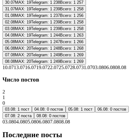
30.07
MAX:
19
Telegram:
1 238
Всего:
1 257
31.07
MAX:
19
Telegram:
1 239
Всего:
1 258
01.08
MAX:
19
Telegram:
1 237
Всего:
1 256
02.08
MAX:
19
Telegram:
1 239
Всего:
1 258
03.08
MAX:
19
Telegram:
1 239
Всего:
1 258
04.08
MAX:
19
Telegram:
1 244
Всего:
1 263
05.08
MAX:
19
Telegram:
1 247
Всего:
1 266
06.08
MAX:
20
Telegram:
1 248
Всего:
1 268
07.08
MAX:
20
Telegram:
1 249
Всего:
1 269
08.08
MAX:
20
Telegram:
1 249
Всего:
1 269
10.07
13.07
16.07
19.07
22.07
25.07
28.07
31.07
03.08
06.08
08.08
Число постов
2
1
0
03.08
:
1
пост
04.08
:
0
постов
05.08
:
1
пост
06.08
:
0
постов
07.08
:
2
поста
08.08
:
0
постов
03.08
04.08
05.08
06.08
07.08
08.08
Последние посты