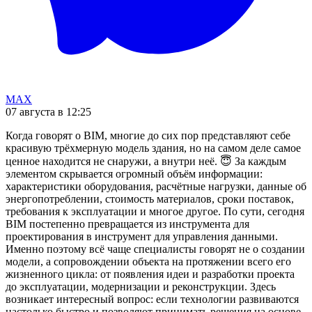
MAX
07 августа в 12:25
Когда говорят о BIM, многие до сих пор представляют себе
красивую трёхмерную модель здания, но на самом деле самое
ценное находится не снаружи, а внутри неё. 😇 За каждым
элементом скрывается огромный объём информации:
характеристики оборудования, расчётные нагрузки, данные об
энергопотреблении, стоимость материалов, сроки поставок,
требования к эксплуатации и многое другое. По сути, сегодня
BIM постепенно превращается из инструмента для
проектирования в инструмент для управления данными.
Именно поэтому всё чаще специалисты говорят не о создании
модели, а сопровождении объекта на протяжении всего его
жизненного цикла: от появления идеи и разработки проекта
до эксплуатации, модернизации и реконструкции. Здесь
возникает интересный вопрос: если технологии развиваются
настолько быстро и позволяют принимать решения на основе