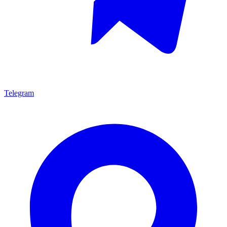
Telegram