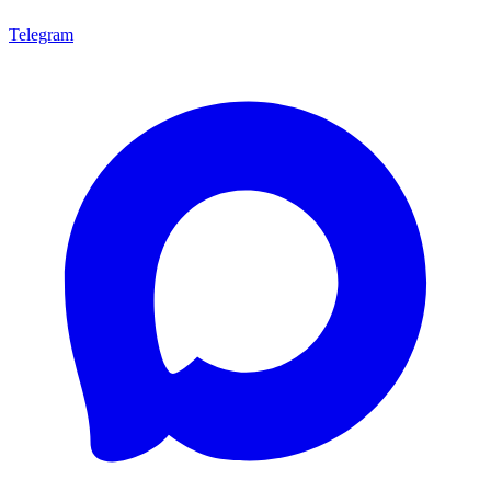
Telegram