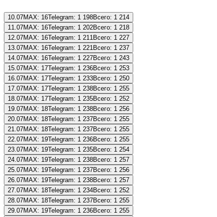
10.07
MAX:
16
Telegram:
1 198
Всего:
1 214
11.07
MAX:
16
Telegram:
1 202
Всего:
1 218
12.07
MAX:
16
Telegram:
1 211
Всего:
1 227
13.07
MAX:
16
Telegram:
1 221
Всего:
1 237
14.07
MAX:
16
Telegram:
1 227
Всего:
1 243
15.07
MAX:
17
Telegram:
1 236
Всего:
1 253
16.07
MAX:
17
Telegram:
1 233
Всего:
1 250
17.07
MAX:
17
Telegram:
1 238
Всего:
1 255
18.07
MAX:
17
Telegram:
1 235
Всего:
1 252
19.07
MAX:
18
Telegram:
1 238
Всего:
1 256
20.07
MAX:
18
Telegram:
1 237
Всего:
1 255
21.07
MAX:
18
Telegram:
1 237
Всего:
1 255
22.07
MAX:
19
Telegram:
1 236
Всего:
1 255
23.07
MAX:
19
Telegram:
1 235
Всего:
1 254
24.07
MAX:
19
Telegram:
1 238
Всего:
1 257
25.07
MAX:
19
Telegram:
1 237
Всего:
1 256
26.07
MAX:
19
Telegram:
1 238
Всего:
1 257
27.07
MAX:
18
Telegram:
1 234
Всего:
1 252
28.07
MAX:
18
Telegram:
1 237
Всего:
1 255
29.07
MAX:
19
Telegram:
1 236
Всего:
1 255