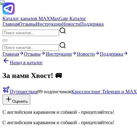
Каталог каналов MAX
MaxGate Каталог
Главная
Отзывы
Инструкции
Новости
Поддержка
Главная
Отзывы
Инструкции
Новости
Поддержка
Назад в каталог
За нами Хвост! 🚐
Путешествия
99 подписчиков
Кросспостинг Telegram и MAX
Оценить
С английским караваном и собакой - прицепляйтесь!
С английским караваном и собакой - прицепляйтесь!