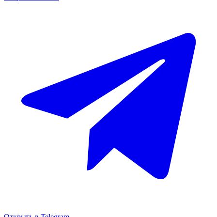
Открыть в Telegram