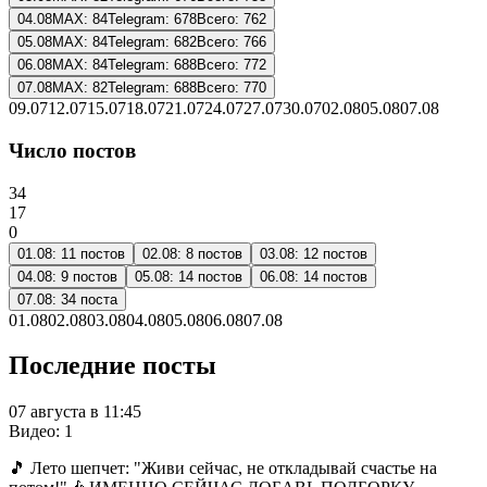
04.08
MAX:
84
Telegram:
678
Всего:
762
05.08
MAX:
84
Telegram:
682
Всего:
766
06.08
MAX:
84
Telegram:
688
Всего:
772
07.08
MAX:
82
Telegram:
688
Всего:
770
09.07
12.07
15.07
18.07
21.07
24.07
27.07
30.07
02.08
05.08
07.08
Число постов
34
17
0
01.08
:
11
постов
02.08
:
8
постов
03.08
:
12
постов
04.08
:
9
постов
05.08
:
14
постов
06.08
:
14
постов
07.08
:
34
поста
01.08
02.08
03.08
04.08
05.08
06.08
07.08
Последние посты
07 августа в 11:45
Видео
:
1
🎵 Лето шепчет: "Живи сейчас, не откладывай счастье на