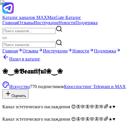
Каталог каналов MAX
MaxGate Каталог
Главная
Отзывы
Инструкции
Новости
Поддержка
Главная
Отзывы
Инструкции
Новости
Поддержка
Назад в каталог
❀‿❀𝕭𝖊𝖆𝖚𝖙𝖎𝖋𝖚𝖑❀‿❀
Искусство
770 подписчиков
Кросспостинг Telegram и MAX
Оценить
Канал эстетического наслаждения 😍🦋🌸🦋🌸🦋🌸🌈☀️♥️
Канал эстетического наслаждения 😍🦋🌸🦋🌸🦋🌸🌈☀️♥️