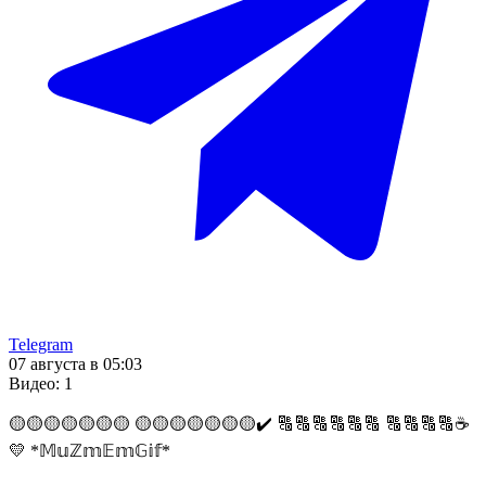
Telegram
07 августа в 05:03
Видео
:
1
🟡🟡🟡🟡🟡🟡🟡 🟡🟡🟡🟡🟡🟡🟡✔️ 🔠🔠🔠🔠🔠🔠 🔠🔠🔠🔠☕️
💛 *𝕄𝕦ℤ𝕞𝔼𝕞𝔾𝕚𝕗*