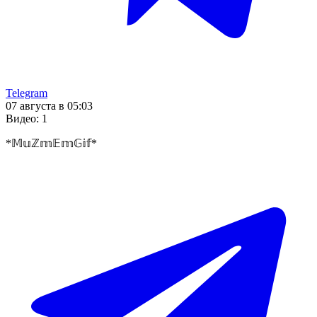
Telegram
07 августа в 05:03
Видео
:
1
*𝕄𝕦ℤ𝕞𝔼𝕞𝔾𝕚𝕗*