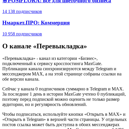
🌸POSiFLORA: всё для цветочного бизнеса
14 138 подписчиков
Нмаркет.ПРО: Коммерция
10 958 подписчиков
О канале «
Перевыкладка
»
«
Перевыкладка
» - канал из категории «
Бизнес
»,
подключенный к сервису кросспостинга MaxGate.
Публикации канала синхронизируются между Telegram и
мессенджером MAX, а на этой странице собраны ссылки на
обе версии канала.
Сейчас у канала
0 подписчиков
суммарно в Telegram и MAX.
За последние
1
день
в истории MaxGate учтено
0
публикаций,
поэтому перед подпиской можно оценить не только размер
аудитории, но и регулярность обновлений.
Чтобы подписаться, используйте кнопки «Открыть в MAX» и
«Открыть в Telegram» в верхней части страницы. У отдельных
постов ссылка может быть доступна в обоих мессенджерах