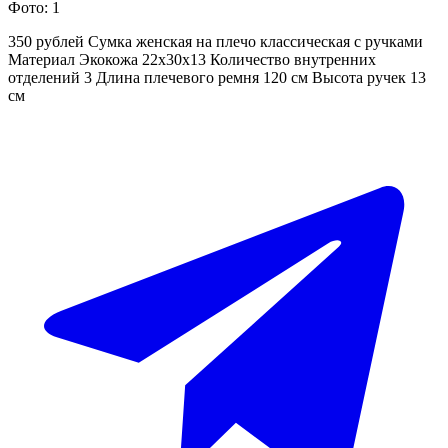
Фото
:
1
350 рублей Сумка женская на плечо классическая с ручками
Материал Экокожа 22х30х13 Количество внутренних
отделений 3 Длина плечевого ремня 120 см Высота ручек 13
см