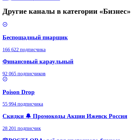
Другие каналы в категории «
Бизнес
»
Беспощадный пиарщик
166 622 подписчика
Финансовый караульный
92 065 подписчиков
Poison Drop
55 994 подписчика
Скидки 🔔 Промокоды Акции Ижевск Россия
28 201 подписчик