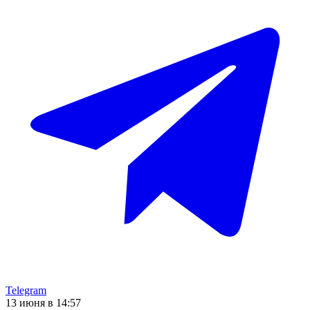
Telegram
13 июня в 14:57