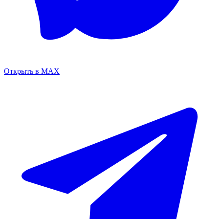
Открыть в MAX