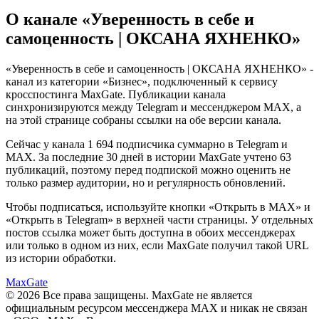
О канале «
Уверенность в себе и
самоценность | ОКСАНА ЯХНЕНКО
»
«
Уверенность в себе и самоценность | ОКСАНА ЯХНЕНКО
» -
канал из категории «
Бизнес
», подключенный к сервису
кросспостинга MaxGate. Публикации канала
синхронизируются между Telegram и мессенджером MAX, а
на этой странице собраны ссылки на обе версии канала.
Сейчас у канала
1 694 подписчика
суммарно в Telegram и
MAX. За последние
30
дней
в истории MaxGate учтено
63
публикаций, поэтому перед подпиской можно оценить не
только размер аудитории, но и регулярность обновлений.
Чтобы подписаться, используйте кнопки «Открыть в MAX» и
«Открыть в Telegram» в верхней части страницы. У отдельных
постов ссылка может быть доступна в обоих мессенджерах
или только в одном из них, если MaxGate получил такой URL
из истории обработки.
MaxGate
© 2026 Все права защищены. MaxGate не является
официальным ресурсом мессенджера MAX и никак не связан