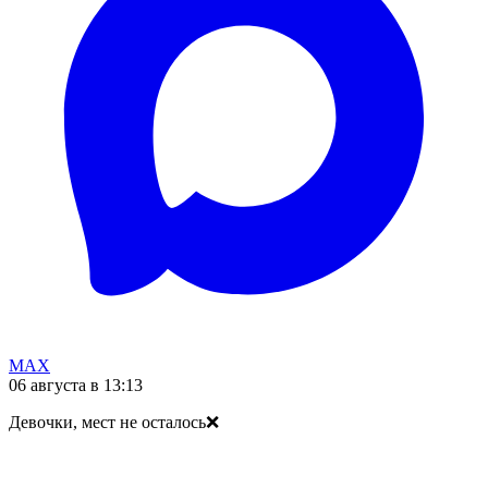
MAX
06 августа в 13:13
Девочки, мест не осталось❌