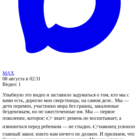
MAX
08 августа в 02:31
Видео
:
1
Улыбнуло это видео и заставило задуматься о том, кто мы с
вами есть, дорогие мои сверстницы, на самом деле.. Мы —
дети перемен, участники мира без границ, закаленные
безденежьем, но не ожесточенные им. Мы — первое
поколение, которое: 👉 знает: ремень не воспитывает, а
извиниться перед ребенком — не стыдно. 👉наконец усвоило
главный закон: никто нам ничего не должен. И признаем, что