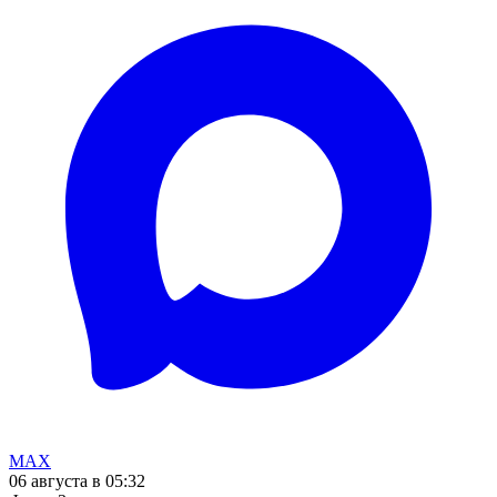
MAX
06 августа в 05:32