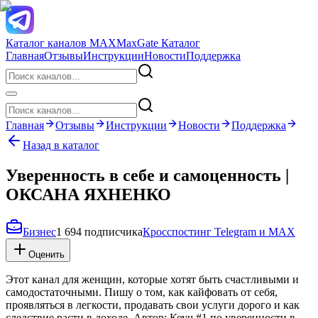
Каталог каналов MAX
MaxGate Каталог
Главная
Отзывы
Инструкции
Новости
Поддержка
Главная
Отзывы
Инструкции
Новости
Поддержка
Назад в каталог
Уверенность в себе и самоценность |
ОКСАНА ЯХНЕНКО
Бизнес
1 694 подписчика
Кросспостинг Telegram и MAX
Оценить
Этот канал для женщин, которые хотят быть счастливыми и
самодостаточными. Пишу о том, как кайфовать от себя,
проявляться в легкости, продавать свои услуги дорого и как
следствие расти в доходе. Автор: Коуч #1 по уверенности в