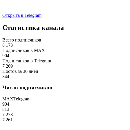
Открыть в Telegram
Статистика канала
Всего подписчиков
8 173
Подписчиков в MAX
904
Подписчиков в Telegram
7 269
Постов за 30 дней
344
Число подписчиков
MAX
Telegram
904
813
7 278
7 261