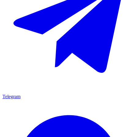
Telegram