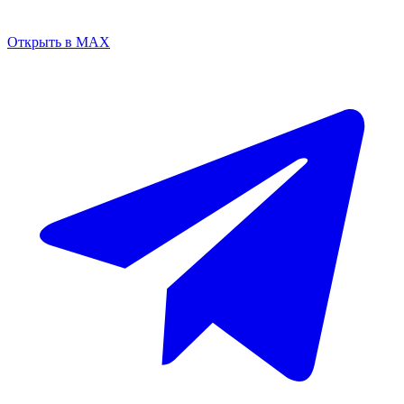
Открыть в MAX