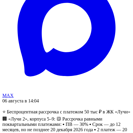
MAX
06 августа в 14:04
⭐️️️ Беспроцентная рассрочка с платежом 50 тыс ₽ в ЖК «Лучи»
🏢 «Лучи 2», корпуса 5–9: 🔳 Рассрочка равными
поквартальными платежами: ▪️ ПВ — 30% ▪️ Срок — до 12
месяцев, но не позднее 20 декабря 2026 года ▪️ 2 платеж — 20