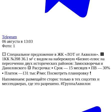
Telegram
06 августа в 13:03
Фото
:
1
💥 Специальное предложение в ЖК «ЛОТ от Аквилон». 🏢
1КК №398 36.1 м² с видом на набережную ▪️Бизнес-плюс на
пересечении двух исторических районов: Замоскворечья и
Даниловского 🔳 Рассрочка: ▪️ Срок — 15 месяцев ▪️ ПВ — 30%
▪️ Платеж —131 тыс ₽/мес Посмотреть планировку ❗️
Напоминаем: размещайте сторис только в тех соцсетях и
мессенджерах, где это разрешено. #ГруппаАквилон