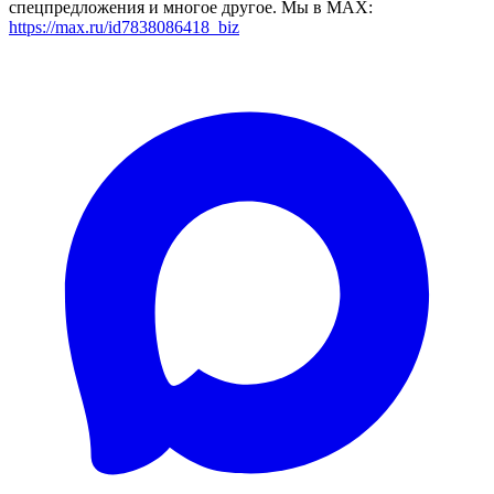
спецпредложения и многое другое. Мы в МАХ:
https://max.ru/id7838086418_biz