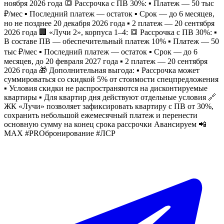
ноября 2026 года 🔳 Рассрочка с ПВ 30%: ▪️ Платеж — 50 тыс
₽/мес ▪️ Последний платеж — остаток ▪️ Срок — до 6 месяцев,
но не позднее 20 декабря 2026 года ▪️ 2 платеж — 20 сентября
2026 года 🏢 «Лучи 2», корпуса 1–4: 🔳 Рассрочка с ПВ 30%: ▪️
В составе ПВ — обеспечительный платеж 10% ▪️ Платеж — 50
тыс ₽/мес ▪️ Последний платеж — остаток ▪️ Срок — до 6
месяцев, до 20 февраля 2027 года ▪️ 2 платеж — 20 сентября
2026 года 🎁 Дополнительная выгода: ▪️ Рассрочка может
суммироваться со скидкой 5% от стоимости спецпредложения
▪️ Условия скидки не распространяются на дисконтируемые
квартиры ▪️ Для квартир дня действуют отдельные условия 🔗
ЖК «Лучи» позволяет зафиксировать квартиру с ПВ от 30%,
сохранить небольшой ежемесячный платеж и перенести
основную сумму на конец срока рассрочки Авансируем 📲
MAX #PROбронирование #ЛСР