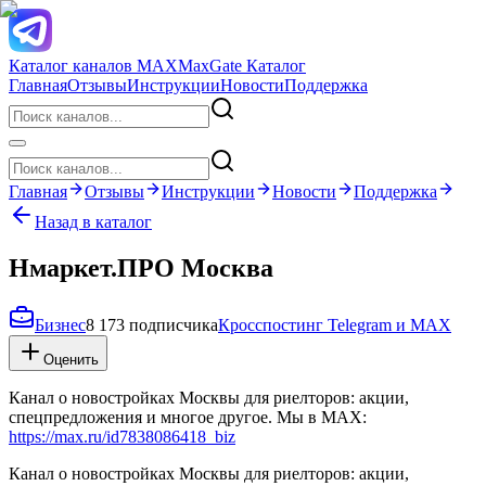
Каталог каналов MAX
MaxGate Каталог
Главная
Отзывы
Инструкции
Новости
Поддержка
Главная
Отзывы
Инструкции
Новости
Поддержка
Назад в каталог
Нмаркет.ПРО Москва
Бизнес
8 173 подписчика
Кросспостинг Telegram и MAX
Оценить
Канал о новостройках Москвы для риелторов: акции,
спецпредложения и многое другое. Мы в МАХ:
https://max.ru/id7838086418_biz
Канал о новостройках Москвы для риелторов: акции,