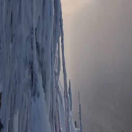
08.07
MAX:
0
Telegram:
0
Всего:
0
09.07
MAX:
0
Telegram:
0
Всего:
0
10.07
MAX:
0
Telegram:
0
Всего:
0
11.07
MAX:
0
Telegram:
0
Всего:
0