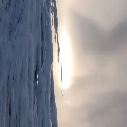
Открыть в Telegram
Статистика канала
Всего подписчиков
0
Подписчиков в MAX
0
Подписчиков в Telegram
0
Постов за 1 день
0
Число подписчиков
MAX
Telegram
0
0
0
0