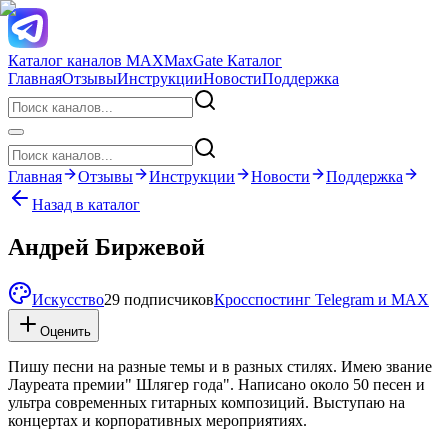
Каталог каналов MAX
MaxGate Каталог
Главная
Отзывы
Инструкции
Новости
Поддержка
Главная
Отзывы
Инструкции
Новости
Поддержка
Назад в каталог
Андрей Биржевой
Искусство
29 подписчиков
Кросспостинг Telegram и MAX
Оценить
Пишу песни на разные темы и в разных стилях. Имею звание
Лауреата премии" Шлягер года". Написано около 50 песен и
ультра современных гитарных композиций. Выступаю на
концертах и корпоративных мероприятиях.