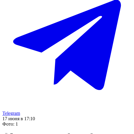
Telegram
17 июня в 17:10
Фото
:
1