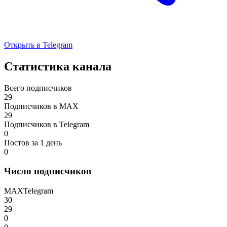
Открыть в Telegram
Статистика канала
Всего подписчиков
29
Подписчиков в MAX
29
Подписчиков в Telegram
0
Постов за 1 день
0
Число подписчиков
MAX
Telegram
30
29
0