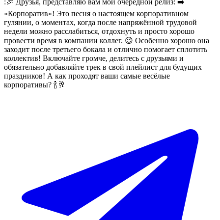
:🎉 Друзья, представляю вам мой очередной релиз: ➡️
«Корпоратив»! Это песня о настоящем корпоративном
гулянии, о моментах, когда после напряжённой трудовой
недели можно расслабиться, отдохнуть и просто хорошо
провести время в компании коллег. 😉 Особенно хорошо она
заходит после третьего бокала и отлично помогает сплотить
коллектив! Включайте громче, делитесь с друзьями и
обязательно добавляйте трек в свой плейлист для будущих
праздников! А как проходят ваши самые весёлые
корпоративы? 🍾🥂