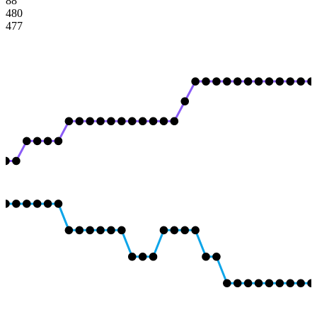
88
480
477