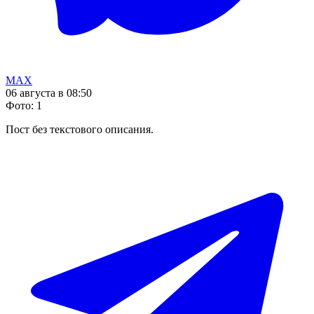
MAX
06 августа в 08:50
Фото
:
1
Пост без текстового описания.