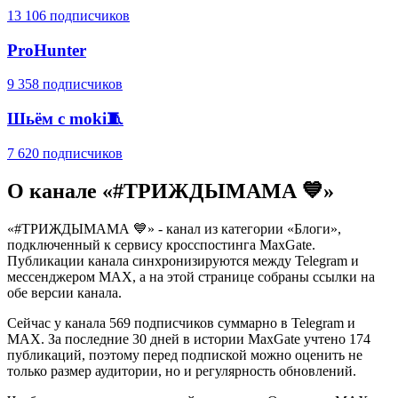
13 106 подписчиков
ProHunter
9 358 подписчиков
Шьём с moki🧵
7 620 подписчиков
О канале «
#ТРИЖДЫМАМА 💙
»
«
#ТРИЖДЫМАМА 💙
» - канал из категории «
Блоги
»,
подключенный к сервису кросспостинга MaxGate.
Публикации канала синхронизируются между Telegram и
мессенджером MAX, а на этой странице собраны ссылки на
обе версии канала.
Сейчас у канала
569 подписчиков
суммарно в Telegram и
MAX. За последние
30
дней
в истории MaxGate учтено
174
публикаций, поэтому перед подпиской можно оценить не
только размер аудитории, но и регулярность обновлений.