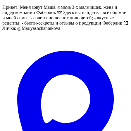
Привет! Меня зовут Маша, я мама 3-х мальчишек, жена и
лидер компании Фаберлик 🫶 Здесь вы найдете: - всё обо мне
и моей семье; - советы по воспитанию детей; - вкусные
рецепты; - бьюти-секреты и отзывы о продукции Фаберлик 🥰
Личка: @Mariyashchannikova