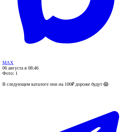
MAX
06 августа в 08:46
Фото
:
1
В следующем каталоге они на 100₽ дороже будут 😱