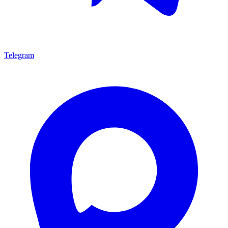
Telegram