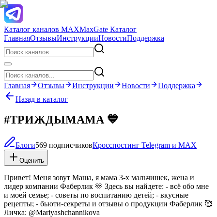
Каталог каналов MAX
MaxGate Каталог
Главная
Отзывы
Инструкции
Новости
Поддержка
Главная
Отзывы
Инструкции
Новости
Поддержка
Назад в каталог
#ТРИЖДЫМАМА 💙
Блоги
569 подписчиков
Кросспостинг Telegram и MAX
Оценить
Привет! Меня зовут Маша, я мама 3-х мальчишек, жена и
лидер компании Фаберлик 🫶 Здесь вы найдете: - всё обо мне
и моей семье; - советы по воспитанию детей; - вкусные
рецепты; - бьюти-секреты и отзывы о продукции Фаберлик 🥰
Личка: @Mariyashchannikova