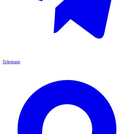
Telegram