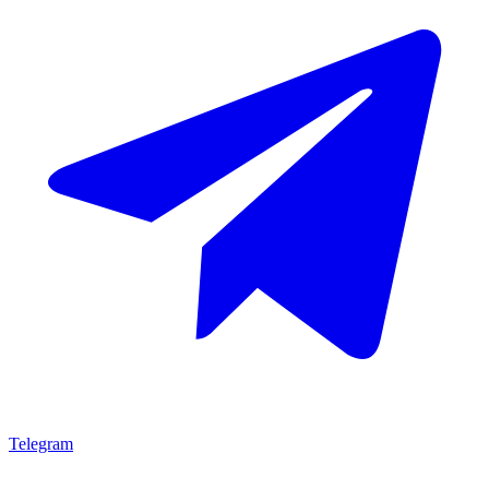
Telegram