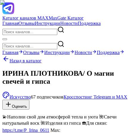
Каталог каналов MAX
MaxGate Каталог
Главная
Отзывы
Инструкции
Новости
Поддержка
Главная
Отзывы
Инструкции
Новости
Поддержка
Назад в каталог
ИРИНА ПЛОТНИКОВА/ О магии
свечей и гипса
Искусство
67 подписчиков
Кросспостинг Telegram и MAX
Оценить
💫Наполни свой дом атмосферой тепла и уюта 🌺Свечи
натуральный воск 🌺Изделия из гипса ☎️Для связи:
https://t.me/P_Irina_0611
Max: