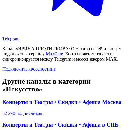
Telegram
Канал «
ИРИНА ПЛОТНИКОВА/ О магии свечей и гипса
»
подключен к сервису
MaxGate
. Контент автоматически
синхронизируется между Telegram и мессенджером MAX.
Подключить кросспостинг
Другие каналы в категории
«
Искусство
»
Концерты и Театры • Скидки • Афиша Москва
52 290 подписчиков
Концерты и Театры • Скидки • Афиша в СПБ