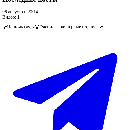
08 августа в 20:14
Видео
:
1
🌙На ночь глядя🤗 Расписываю первые подносы🎉