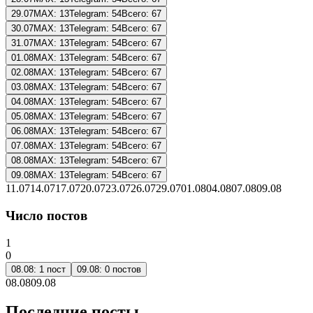
29.07
MAX:
13
Telegram:
54
Всего:
67
30.07
MAX:
13
Telegram:
54
Всего:
67
31.07
MAX:
13
Telegram:
54
Всего:
67
01.08
MAX:
13
Telegram:
54
Всего:
67
02.08
MAX:
13
Telegram:
54
Всего:
67
03.08
MAX:
13
Telegram:
54
Всего:
67
04.08
MAX:
13
Telegram:
54
Всего:
67
05.08
MAX:
13
Telegram:
54
Всего:
67
06.08
MAX:
13
Telegram:
54
Всего:
67
07.08
MAX:
13
Telegram:
54
Всего:
67
08.08
MAX:
13
Telegram:
54
Всего:
67
09.08
MAX:
13
Telegram:
54
Всего:
67
11.07
14.07
17.07
20.07
23.07
26.07
29.07
01.08
04.08
07.08
09.08
Число постов
1
0
08.08
:
1
пост
09.08
:
0
постов
08.08
09.08
Последние посты