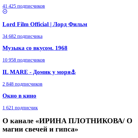
41 425 подписчиков
Lord Film Official | Лорд Фильм
34 682 подписчика
Музыка со вкусом. 1968
10 958 подписчиков
IL MARE - Домик у моря⚓️
2 848 подписчиков
Окно в кино
1 621 подписчик
О канале «
ИРИНА ПЛОТНИКОВА/ О
магии свечей и гипса
»