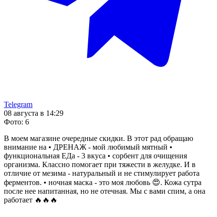
Telegram
08 августа в 14:29
Фото
:
6
В моем магазине очередные скидки. В этот рад обращаю
внимание на • ДРЕНАЖ - мой любимый мятный •
функциональная ЕДа - 3 вкуса • сорбент для очищения
организма. Классно помогает при тяжести в желудке. И в
отличие от мезима - натуральный и не стимулирует работа
ферментов. • ночная маска - это моя любовь 😍. Кожа сутра
после нее напитанная, но не отечная. Мы с вами спим, а она
работает 🔥🔥🔥