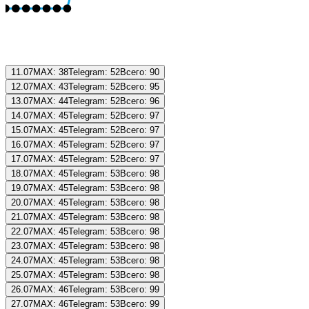
11.07
MAX:
38
Telegram:
52
Всего:
90
12.07
MAX:
43
Telegram:
52
Всего:
95
13.07
MAX:
44
Telegram:
52
Всего:
96
14.07
MAX:
45
Telegram:
52
Всего:
97
15.07
MAX:
45
Telegram:
52
Всего:
97
16.07
MAX:
45
Telegram:
52
Всего:
97
17.07
MAX:
45
Telegram:
52
Всего:
97
18.07
MAX:
45
Telegram:
53
Всего:
98
19.07
MAX:
45
Telegram:
53
Всего:
98
20.07
MAX:
45
Telegram:
53
Всего:
98
21.07
MAX:
45
Telegram:
53
Всего:
98
22.07
MAX:
45
Telegram:
53
Всего:
98
23.07
MAX:
45
Telegram:
53
Всего:
98
24.07
MAX:
45
Telegram:
53
Всего:
98
25.07
MAX:
45
Telegram:
53
Всего:
98
26.07
MAX:
46
Telegram:
53
Всего:
99
27.07
MAX:
46
Telegram:
53
Всего:
99