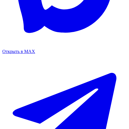
Открыть в MAX