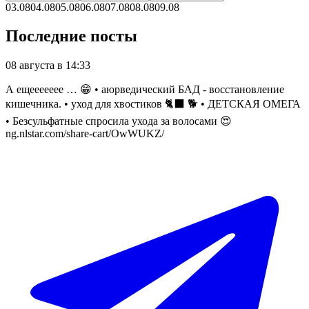
03.08
04.08
05.08
06.08
07.08
08.08
09.08
Последние посты
08 августа в 14:33
А ещеееееее … 😁 • аюрведический БАД - восстановление
кишечника. • уход для хвостиков 🐈‍⬛ 🐕 • ДЕТСКАЯ ОМЕГА
• Безсульфатные спросила ухода за волосами 😍
ng.nlstar.com/share-cart/OwWUKZ/