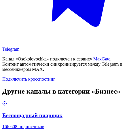
Telegram
Канал «
Osokolovochka
» подключен к сервису
MaxGate
.
Контент автоматически синхронизируется между Telegram и
мессенджером MAX.
Подключить кросспостинг
Другие каналы в категории «
Бизнес
»
Беспощадный пиарщик
166 608 подписчиков