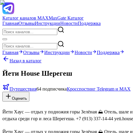
Каталог каналов MAX
MaxGate Каталог
Главная
Отзывы
Инструкции
Новости
Поддержка
Главная
Отзывы
Инструкции
Новости
Поддержка
Назад в каталог
Йети House Шерегеш
Путешествия
64 подписчика
Кросспостинг Telegram и MAX
Оценить
Йети Хаус — отдых у подножия горы Зелёная ⛰ Отель, шале и 
отдыха среди гор и леса Шерегеша. +7 (913) 337-14-44 yeti.hous
Йети Хаус — отдых у подножия горы Зелёная ⛰ Отель, шале и 