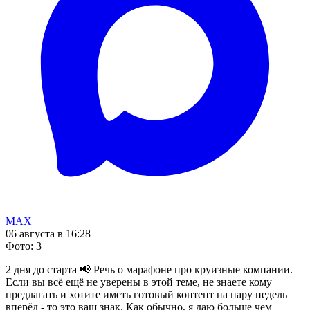
MAX
06 августа в 16:28
Фото
:
3
2 дня до старта 📢 Речь о марафоне про круизные компании.
Если вы всё ещё не уверены в этой теме, не знаете кому
предлагать и хотите иметь готовый контент на пару недель
вперёд - то это ваш знак. Как обычно, я даю больше чем