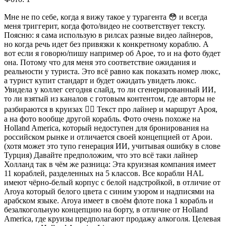
Мне не по себе, когда я вижу такое у турагента 😳 и всегда
меня триггерит, когда фото/видео не соответствует тексту.
Поясню: я сама использую в рилсах разные видео лайнеров,
но когда речь идет без привязки к конкретному кораблю. А
вот если я говорю/пишу например об Арое, то и на фото будет
она. Потому что для меня это соответствие ожидания и
реальности у туриста. Это всё равно как показать номер люкс,
а турист купит стандарт и будет ожидать увидеть люкс.
Увидела у коллег сегодня слайд, то ли сгенерированный ИИ,
то ли взятый из каналов с готовым контентом, где авторы не
разбираются в круизах 🤦‍♀️ Текст про лайнер и маршрут Ароя,
а на фото вообще другой корабль. Фото очень похоже на
Holland America, который недоступен для бронирования на
российском рынке и отличается своей концепцией от Арои.
(хотя может это тупо генерация ИИ, учитывая ошибку в слове
Турция) Давайте предположим, что это всё таки лайнер
Холланд так в чём же разница: Эта круизная компания имеет
11 кораблей, разделенных на 5 классов. Все корабли HAL
имеют чёрно-белый корпус с белой надстройкой, в отличие от
Aroya который белого цвета с синим узором и надписями на
арабском языке. Aroya имеет в своём флоте пока 1 корабль и
безалкогольную концепцию на борту, в отличие от Holland
America, где круизы предполагают продажу алкоголя. Целевая