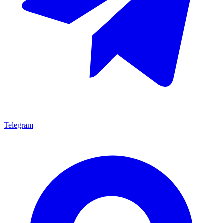
Telegram