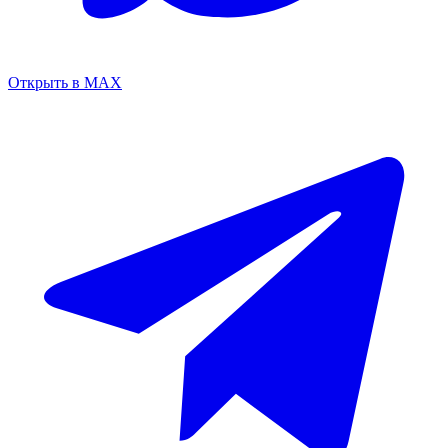
Открыть в MAX