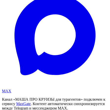
MAX
Канал «
МАША ПРО КРУИЗЫ для турагентов
» подключен к
сервису
MaxGate
. Контент автоматически синхронизируется
между Telegram и мессенджером MAX.