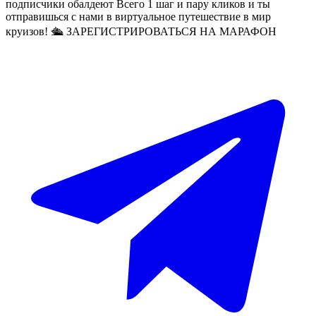
подписчики обалдеют Всего 1 шаг и пару кликов и ты
отправишься с нами в виртуальное путешествие в мир
круизов! 🛳 ЗАРЕГИСТРИРОВАТЬСЯ НА МАРАФОН