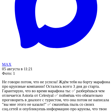
MAX
05 августа в 11:21
Фото
:
1
Не говори потом, что не успела! Ждём тебя на борту марафона
про круизные компании! Осталось всего 3 дня до старта.
Гарантирую, что во время марафона ты: ✅ разберёшься чем
отличается Astoria от Celestyal ✅ поймёшь что обязательно
проговорить в диалоге с туристом, что она потом не написала
"вы мне этого не казали!" ✅ смахнёшь пыль со своих
соц.сетей и опубликуешь информацию про круизы, что твои