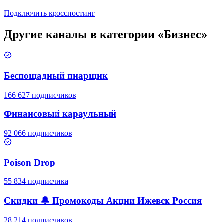
Подключить кросспостинг
Другие каналы в категории «
Бизнес
»
Беспощадный пиарщик
166 627 подписчиков
Финансовый караульный
92 066 подписчиков
Poison Drop
55 834 подписчика
Скидки 🔔 Промокоды Акции Ижевск Россия
28 214 подписчиков