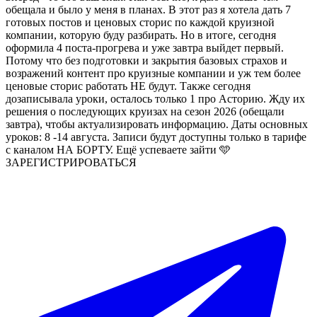
обещала и было у меня в планах. В этот раз я хотела дать 7
готовых постов и ценовых сторис по каждой круизной
компании, которую буду разбирать. Но в итоге, сегодня
оформила 4 поста-прогрева и уже завтра выйдет первый.
Потому что без подготовки и закрытия базовых страхов и
возражений контент про круизные компании и уж тем более
ценовые сторис работать НЕ будут. Также сегодня
дозаписывала уроки, осталось только 1 про Асторию. Жду их
решения о последующих круизах на сезон 2026 (обещали
завтра), чтобы актуализировать информацию. Даты основных
уроков: 8 -14 августа. Записи будут доступны только в тарифе
с каналом НА БОРТУ. Ещё успеваете зайти 🩵
ЗАРЕГИСТРИРОВАТЬСЯ