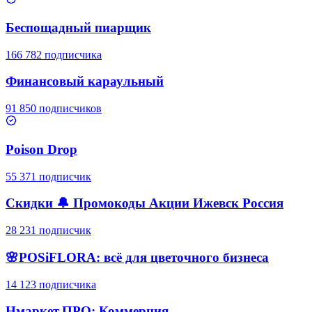
Беспощадный пиарщик
166 782 подписчика
Финансовый караульный
91 850 подписчиков
Poison Drop
55 371 подписчик
Скидки 🔔 Промокоды Акции Ижевск Россия
28 231 подписчик
🌸POSiFLORA: всё для цветочного бизнеса
14 123 подписчика
Нмаркет.ПРО: Коммерция