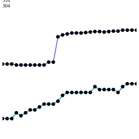
316
304