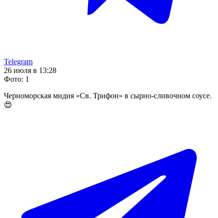
Telegram
26 июля в 13:28
Фото
:
1
Черноморская мидия «Св. Трифон» в сырно-сливочном соусе.
😍