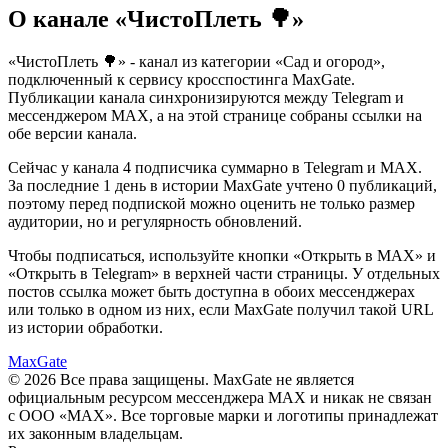
О канале «
ЧистоПлеть 🌳
»
«
ЧистоПлеть 🌳
» - канал из категории «
Сад и огород
»,
подключенный к сервису кросспостинга MaxGate.
Публикации канала синхронизируются между Telegram и
мессенджером MAX, а на этой странице собраны ссылки на
обе версии канала.
Сейчас у канала
4 подписчика
суммарно в Telegram и MAX.
За последние
1
день
в истории MaxGate учтено
0
публикаций,
поэтому перед подпиской можно оценить не только размер
аудитории, но и регулярность обновлений.
Чтобы подписаться, используйте кнопки «Открыть в MAX» и
«Открыть в Telegram» в верхней части страницы. У отдельных
постов ссылка может быть доступна в обоих мессенджерах
или только в одном из них, если MaxGate получил такой URL
из истории обработки.
MaxGate
© 2026 Все права защищены. MaxGate не является
официальным ресурсом мессенджера MAX и никак не связан
с ООО «МАХ». Все торговые марки и логотипы принадлежат
их законным владельцам.