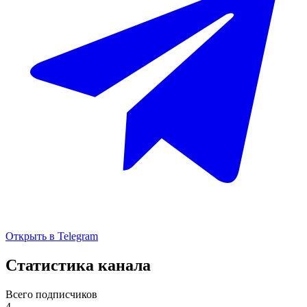
Открыть в Telegram
Статистика канала
Всего подписчиков
4