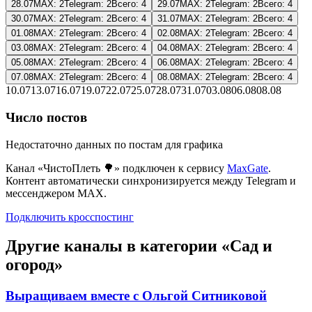
28.07
MAX:
2
Telegram:
2
Всего:
4
29.07
MAX:
2
Telegram:
2
Всего:
4
30.07
MAX:
2
Telegram:
2
Всего:
4
31.07
MAX:
2
Telegram:
2
Всего:
4
01.08
MAX:
2
Telegram:
2
Всего:
4
02.08
MAX:
2
Telegram:
2
Всего:
4
03.08
MAX:
2
Telegram:
2
Всего:
4
04.08
MAX:
2
Telegram:
2
Всего:
4
05.08
MAX:
2
Telegram:
2
Всего:
4
06.08
MAX:
2
Telegram:
2
Всего:
4
07.08
MAX:
2
Telegram:
2
Всего:
4
08.08
MAX:
2
Telegram:
2
Всего:
4
10.07
13.07
16.07
19.07
22.07
25.07
28.07
31.07
03.08
06.08
08.08
Число постов
Недостаточно данных по постам для графика
Канал «
ЧистоПлеть 🌳
» подключен к сервису
MaxGate
.
Контент автоматически синхронизируется между Telegram и
мессенджером MAX.
Подключить кросспостинг
Другие каналы в категории «
Сад и
огород
»
Выращиваем вместе с Ольгой Ситниковой