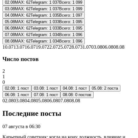
02.08
MAX:
62
Telegram:
1 037
Всего:
1 099
03.08
MAX:
62
Telegram:
1 037
Всего:
1 099
04.08
MAX:
62
Telegram:
1 035
Всего:
1 097
05.08
MAX:
62
Telegram:
1 033
Всего:
1 095
06.08
MAX:
62
Telegram:
1 033
Всего:
1 095
07.08
MAX:
62
Telegram:
1 034
Всего:
1 096
08.08
MAX:
62
Telegram:
1 034
Всего:
1 096
10.07
13.07
16.07
19.07
22.07
25.07
28.07
31.07
03.08
06.08
08.08
Число постов
2
1
0
02.08
:
1
пост
03.08
:
1
пост
04.08
:
1
пост
05.08
:
2
поста
06.08
:
1
пост
07.08
:
1
пост
08.08
:
0
постов
02.08
03.08
04.08
05.08
06.08
07.08
08.08
Последние посты
07 августа в 06:30
Карьерный советник: когда на кону должность, влияние и