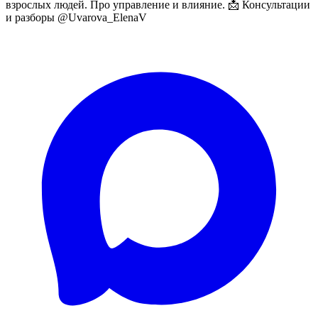
взрослых людей. Про управление и влияние. 📩 Консультации
и разборы @Uvarova_ElenaV