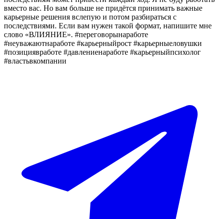
вместо вас. Но вам больше не придётся принимать важные
карьерные решения вслепую и потом разбираться с
последствиями. Если вам нужен такой формат, напишите мне
слово «ВЛИЯНИЕ». #переговорынаработе
#неуважаютнаработе #карьерныйрост #карьерныеловушки
#позициявработе #давлениенаработе #карьерныйпсихолог
#властьвкомпании