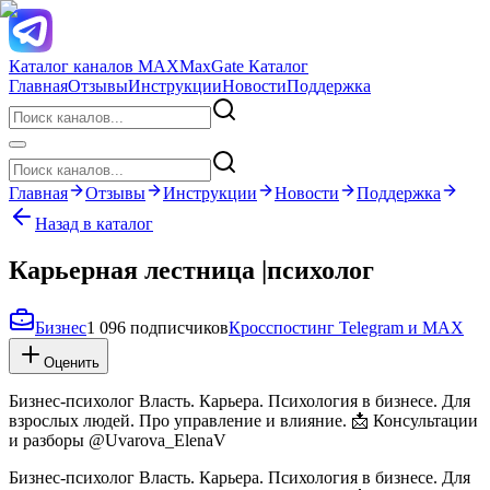
Каталог каналов MAX
MaxGate Каталог
Главная
Отзывы
Инструкции
Новости
Поддержка
Главная
Отзывы
Инструкции
Новости
Поддержка
Назад в каталог
Карьерная лестница |психолог
Бизнес
1 096 подписчиков
Кросспостинг Telegram и MAX
Оценить
Бизнес-психолог Власть. Карьера. Психология в бизнесе. Для
взрослых людей. Про управление и влияние. 📩 Консультации
и разборы @Uvarova_ElenaV
Бизнес-психолог Власть. Карьера. Психология в бизнесе. Для