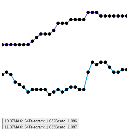
10.07
MAX:
54
Telegram:
1 032
Всего:
1 086
11.07
MAX:
54
Telegram:
1 033
Всего:
1 087