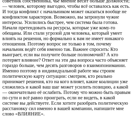
советник собственника, чьё мнение весит больше должности;
— человек, которому выгодно, чтобы всё оставалось как есть.
И тогда конфликт с начальником может оказаться вообще не
конфликтом характеров. Возможно, вы затронули чужие
интересы. Усилились быстрее, чем система была готова.
Начали претендовать на ресурсы, которые уже кому-то
обещаны. Или стали угрозой для человека, который умеет
влиять на решения, но формально к вам не имеет никакого
отношения. Поэтому вопрос не только в том, почему
начальник ведёт себя именно так. Важнее спросить: Кто
выиграет, если вы получите больше полномочий? А кто
потеряет влияние? Ответ на эти два вопроса часто объясняет
гораздо больше, чем десять разговоров о взаимопонимании.
Именно поэтому в индивидуальной работе мы строим
политическую карту ситуации: смотрим, кто реально
принимает решения, кто на кого влияет, какие коалиции уже
сложились и какой ваш шаг может усилить позицию, а какой
— окончательно её ослабить. Потому что можно быть правым
по сути и всё равно проиграть, если не видеть, в какой
системе вы действуете. Если хотите разобрать политическую
расстановку сил именно в вашей компании, напишите мне
слово «ВЛИЯНИЕ».