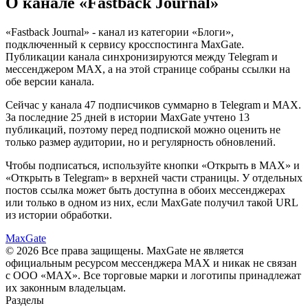
О канале «
Fastback Journal
»
«
Fastback Journal
» - канал из категории «
Блоги
»,
подключенный к сервису кросспостинга MaxGate.
Публикации канала синхронизируются между Telegram и
мессенджером MAX, а на этой странице собраны ссылки на
обе версии канала.
Сейчас у канала
47 подписчиков
суммарно в Telegram и MAX.
За последние
25
дней
в истории MaxGate учтено
13
публикаций, поэтому перед подпиской можно оценить не
только размер аудитории, но и регулярность обновлений.
Чтобы подписаться, используйте кнопки «Открыть в MAX» и
«Открыть в Telegram» в верхней части страницы. У отдельных
постов ссылка может быть доступна в обоих мессенджерах
или только в одном из них, если MaxGate получил такой URL
из истории обработки.
MaxGate
© 2026 Все права защищены. MaxGate не является
официальным ресурсом мессенджера MAX и никак не связан
с ООО «МАХ». Все торговые марки и логотипы принадлежат
их законным владельцам.
Разделы