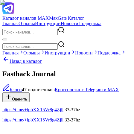
Каталог каналов MAX
MaxGate Каталог
Главная
Отзывы
Инструкции
Новости
Поддержка
Главная
Отзывы
Инструкции
Новости
Поддержка
Назад в каталог
Fastback Journal
Блоги
47 подписчиков
Кросспостинг Telegram и MAX
Оценить
https://t.me/+ipbXX15Vr8g4Zjli
33-37hz
https://t.me/+ipbXX15Vr8g4Zjli
33-37hz