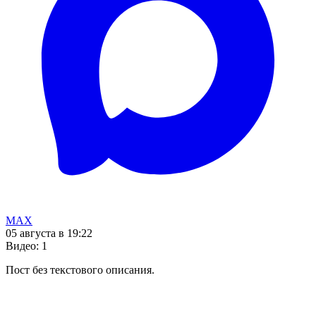
MAX
05 августа в 19:22
Видео
:
1
Пост без текстового описания.