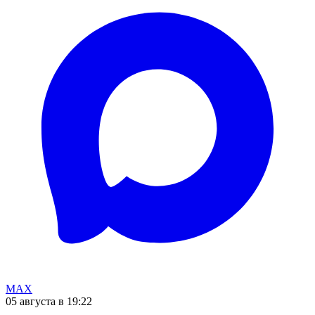
MAX
05 августа в 19:22