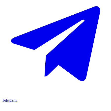
Telegram