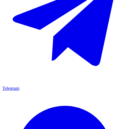
Telegram