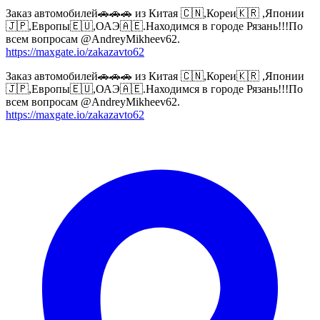
Заказ автомобилей🚗🚗🚗 из Китая 🇨🇳,Кореи🇰🇷 ,Японии
🇯🇵,Европы🇪🇺,ОАЭ🇦🇪.Находимся в городе Рязань!!!По
всем вопросам @AndreyMikheev62.
https://maxgate.io/zakazavto62
Заказ автомобилей🚗🚗🚗 из Китая 🇨🇳,Кореи🇰🇷 ,Японии
🇯🇵,Европы🇪🇺,ОАЭ🇦🇪.Находимся в городе Рязань!!!По
всем вопросам @AndreyMikheev62.
https://maxgate.io/zakazavto62