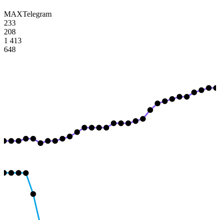
MAX
Telegram
233
208
1 413
648