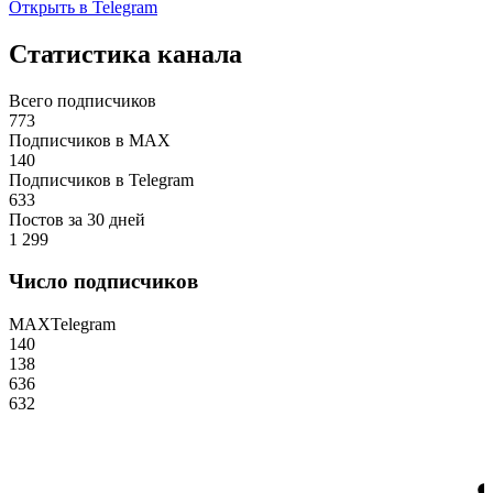
Открыть в Telegram
Статистика канала
Всего подписчиков
773
Подписчиков в MAX
140
Подписчиков в Telegram
633
Постов за 30 дней
1 299
Число подписчиков
MAX
Telegram
140
138
636
632