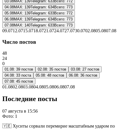
03.08
MAX:
139
Telegram:
633
Всего:
772
04.08
MAX:
139
Telegram:
634
Всего:
773
05.08
MAX:
139
Telegram:
633
Всего:
772
06.08
MAX:
139
Telegram:
634
Всего:
773
07.08
MAX:
140
Telegram:
633
Всего:
773
09.07
12.07
15.07
18.07
21.07
24.07
27.07
30.07
02.08
05.08
07.08
Число постов
48
24
0
01.08
:
39
постов
02.08
:
35
постов
03.08
:
27
постов
04.08
:
33
поста
05.08
:
48
постов
06.08
:
36
постов
07.08
:
45
постов
01.08
02.08
03.08
04.08
05.08
06.08
07.08
Последние посты
07 августа в 15:56
Фото
:
1
🇾🇪 Хуситы сорвали перемирие масштабным ударом по