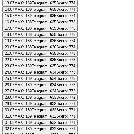
13.07
MAX:
139
Telegram:
635
Всего:
774
14.07
MAX:
139
Telegram:
635
Всего:
774
15.07
MAX:
139
Telegram:
635
Всего:
774
16.07
MAX:
138
Telegram:
635
Всего:
773
17.07
MAX:
138
Telegram:
635
Всего:
773
18.07
MAX:
138
Telegram:
635
Всего:
773
19.07
MAX:
138
Telegram:
636
Всего:
774
20.07
MAX:
138
Telegram:
636
Всего:
774
21.07
MAX:
138
Telegram:
635
Всего:
773
22.07
MAX:
138
Telegram:
635
Всего:
773
23.07
MAX:
139
Telegram:
635
Всего:
774
24.07
MAX:
139
Telegram:
634
Всего:
773
25.07
MAX:
139
Telegram:
634
Всего:
773
26.07
MAX:
139
Telegram:
634
Всего:
773
27.07
MAX:
139
Telegram:
634
Всего:
773
28.07
MAX:
139
Telegram:
633
Всего:
772
29.07
MAX:
139
Telegram:
632
Всего:
771
30.07
MAX:
139
Telegram:
632
Всего:
771
31.07
MAX:
139
Telegram:
632
Всего:
771
01.08
MAX:
139
Telegram:
632
Всего:
771
02.08
MAX:
139
Telegram:
632
Всего:
771