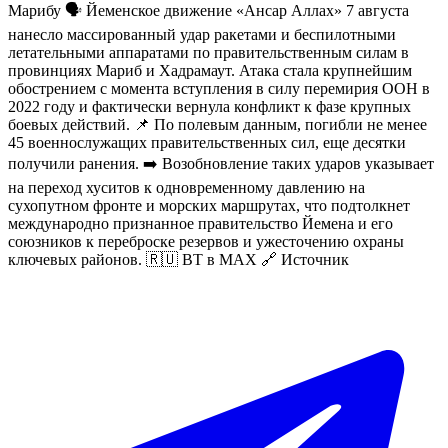
Марибу 🗣 Йеменское движение «Ансар Аллах» 7 августа
нанесло массированный удар ракетами и беспилотными
летательными аппаратами по правительственным силам в
провинциях Мариб и Хадрамаут. Атака стала крупнейшим
обострением с момента вступления в силу перемирия ООН в
2022 году и фактически вернула конфликт к фазе крупных
боевых действий. 📌 По полевым данным, погибли не менее
45 военнослужащих правительственных сил, еще десятки
получили ранения. ➡️ Возобновление таких ударов указывает
на переход хуситов к одновременному давлению на
сухопутном фронте и морских маршрутах, что подтолкнет
международно признанное правительство Йемена и его
союзников к переброске резервов и ужесточению охраны
ключевых районов. 🇷🇺 ВТ в МАХ 🔗 Источник