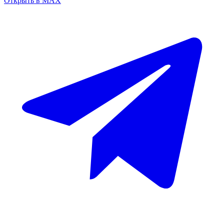
Открыть в MAX