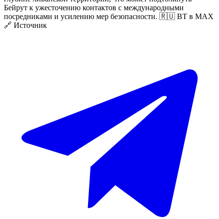
Бейрут к ужесточению контактов с международными
посредниками и усилению мер безопасности. 🇷🇺 ВТ в МАХ
🔗 Источник