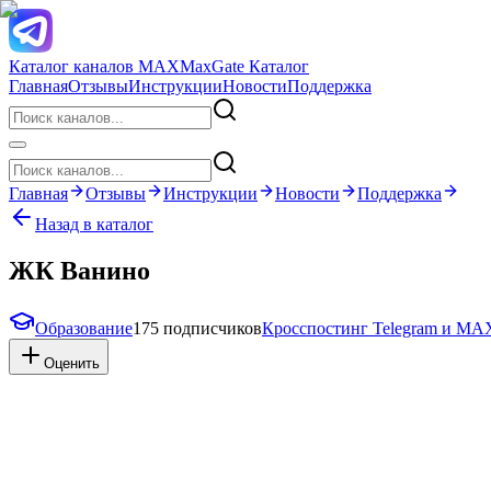
Каталог каналов MAX
MaxGate Каталог
Главная
Отзывы
Инструкции
Новости
Поддержка
Главная
Отзывы
Инструкции
Новости
Поддержка
Назад в каталог
ЖК Ванино
Образование
175 подписчиков
Кросспостинг Telegram и MA
Оценить