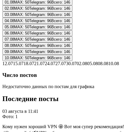
01.08
MAX:
50
Telegram:
96
Всего:
146
02.08
MAX:
50
Telegram:
96
Всего:
146
03.08
MAX:
50
Telegram:
96
Всего:
146
04.08
MAX:
50
Telegram:
96
Всего:
146
05.08
MAX:
50
Telegram:
96
Всего:
146
06.08
MAX:
50
Telegram:
96
Всего:
146
07.08
MAX:
50
Telegram:
96
Всего:
146
08.08
MAX:
50
Telegram:
96
Всего:
146
09.08
MAX:
50
Telegram:
96
Всего:
146
10.08
MAX:
50
Telegram:
96
Всего:
146
12.07
15.07
18.07
21.07
24.07
27.07
30.07
02.08
05.08
08.08
10.08
Число постов
Недостаточно данных по постам для графика
Последние посты
03 августа в 11:41
Фото
:
1
Кому нужен хороший VPN 🤩 Вот моя супер рекомендация!