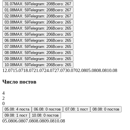
31.07
MAX:
59
Telegram:
208
Всего:
267
01.08
MAX:
59
Telegram:
208
Всего:
267
02.08
MAX:
59
Telegram:
208
Всего:
267
03.08
MAX:
59
Telegram:
206
Всего:
265
04.08
MAX:
59
Telegram:
206
Всего:
265
05.08
MAX:
59
Telegram:
206
Всего:
265
06.08
MAX:
59
Telegram:
206
Всего:
265
07.08
MAX:
59
Telegram:
206
Всего:
265
08.08
MAX:
59
Telegram:
206
Всего:
265
09.08
MAX:
59
Telegram:
206
Всего:
265
10.08
MAX:
59
Telegram:
206
Всего:
265
12.07
15.07
18.07
21.07
24.07
27.07
30.07
02.08
05.08
08.08
10.08
Число постов
4
2
0
05.08
:
4
поста
06.08
:
0
постов
07.08
:
1
пост
08.08
:
0
постов
09.08
:
1
пост
10.08
:
0
постов
05.08
06.08
07.08
08.08
09.08
10.08