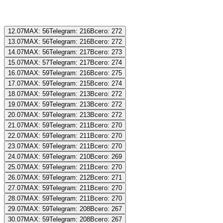
12.07
MAX:
56
Telegram:
216
Всего:
272
13.07
MAX:
56
Telegram:
216
Всего:
272
14.07
MAX:
56
Telegram:
217
Всего:
273
15.07
MAX:
57
Telegram:
217
Всего:
274
16.07
MAX:
59
Telegram:
216
Всего:
275
17.07
MAX:
59
Telegram:
215
Всего:
274
18.07
MAX:
59
Telegram:
213
Всего:
272
19.07
MAX:
59
Telegram:
213
Всего:
272
20.07
MAX:
59
Telegram:
213
Всего:
272
21.07
MAX:
59
Telegram:
211
Всего:
270
22.07
MAX:
59
Telegram:
211
Всего:
270
23.07
MAX:
59
Telegram:
211
Всего:
270
24.07
MAX:
59
Telegram:
210
Всего:
269
25.07
MAX:
59
Telegram:
211
Всего:
270
26.07
MAX:
59
Telegram:
212
Всего:
271
27.07
MAX:
59
Telegram:
211
Всего:
270
28.07
MAX:
59
Telegram:
211
Всего:
270
29.07
MAX:
59
Telegram:
208
Всего:
267
30.07
MAX:
59
Telegram:
208
Всего:
267