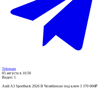
Telegram
05 августа в 16:50
Видео
:
1
Audi A3 Sportback 2026 В Челябинске под ключ 3 370 000₽