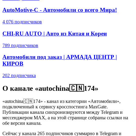
AutoMotive-C - Автомобили со всего Мира!
4 076 подписчиков
CHI-RU AUTO | Авто из Китая и Кореи
789 подписчиков
Автомобили под заказ | АРМАДА ЦЕНТР |
КИРОВ
202 подписчика
О канале «
autochina🇨🇳174
»
«
autochina🇨🇳174
» - канал из категории «
Автомобили
»,
подключенный к сервису кросспостинга MaxGate.
Публикации канала синхронизируются между Telegram и
мессенджером MAX, а на этой странице собраны ссылки на
обе версии канала.
Сейчас у канала
265 подписчиков
суммарно в Telegram и