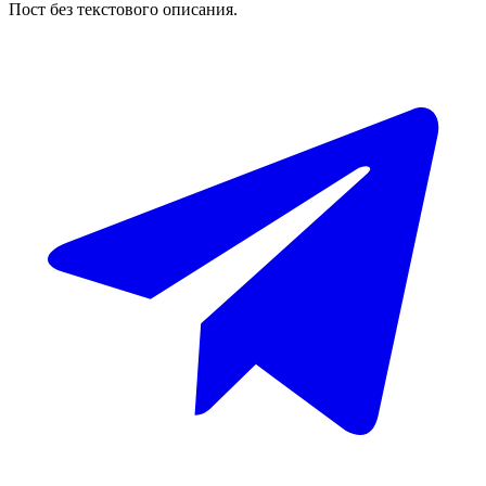
Пост без текстового описания.