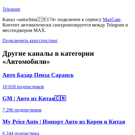
Telegram
Канал «
autochina🇨🇳174
» подключен к сервису
MaxGate
.
Контент автоматически синхронизируется между Telegram и
мессенджером MAX.
Подключить кросспостинг
Другие каналы в категории
«
Автомобили
»
Авто Базар Пенза Саранск
10 018 подписчиков
GM | Авто из Китая🇨🇳
7 296 подписчиков
My Price Auto | Импорт Авто из Кореи и Китая
6 244 подписчика