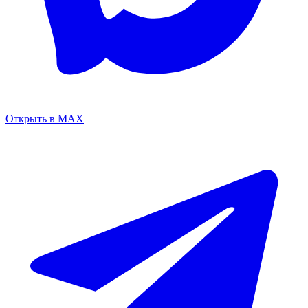
Открыть в MAX