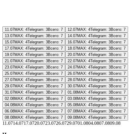
11.07
MAX:
4
Telegram:
3
Всего:
7
12.07
MAX:
4
Telegram:
3
Всего:
7
13.07
MAX:
4
Telegram:
3
Всего:
7
14.07
MAX:
4
Telegram:
3
Всего:
7
15.07
MAX:
4
Telegram:
3
Всего:
7
16.07
MAX:
4
Telegram:
3
Всего:
7
17.07
MAX:
4
Telegram:
3
Всего:
7
18.07
MAX:
4
Telegram:
3
Всего:
7
19.07
MAX:
4
Telegram:
3
Всего:
7
20.07
MAX:
4
Telegram:
3
Всего:
7
21.07
MAX:
4
Telegram:
3
Всего:
7
22.07
MAX:
4
Telegram:
3
Всего:
7
23.07
MAX:
4
Telegram:
3
Всего:
7
24.07
MAX:
4
Telegram:
3
Всего:
7
25.07
MAX:
4
Telegram:
3
Всего:
7
26.07
MAX:
4
Telegram:
3
Всего:
7
27.07
MAX:
4
Telegram:
3
Всего:
7
28.07
MAX:
4
Telegram:
3
Всего:
7
29.07
MAX:
4
Telegram:
3
Всего:
7
30.07
MAX:
4
Telegram:
3
Всего:
7
31.07
MAX:
4
Telegram:
3
Всего:
7
01.08
MAX:
4
Telegram:
3
Всего:
7
02.08
MAX:
4
Telegram:
3
Всего:
7
03.08
MAX:
4
Telegram:
3
Всего:
7
04.08
MAX:
4
Telegram:
3
Всего:
7
05.08
MAX:
4
Telegram:
3
Всего:
7
06.08
MAX:
4
Telegram:
3
Всего:
7
07.08
MAX:
4
Telegram:
3
Всего:
7
08.08
MAX:
4
Telegram:
3
Всего:
7
09.08
MAX:
4
Telegram:
3
Всего:
7
11.07
14.07
17.07
20.07
23.07
26.07
29.07
01.08
04.08
07.08
09.08