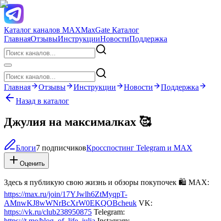
Каталог каналов MAX
MaxGate Каталог
Главная
Отзывы
Инструкции
Новости
Поддержка
Главная
Отзывы
Инструкции
Новости
Поддержка
Назад в каталог
Джулия на максималках 🥰
Блоги
7 подписчиков
Кросспостинг Telegram и MAX
Оценить
Здесь я публикую свою жизнь и обзоры покупочек 🛍️ MAX:
https://max.ru/join/17YJwlh6ZtMyqpT-
AMnwKJ8wWNrBcXrW0EKQOBcheuk
VK:
https://vk.ru/club238950875
Telegram:
https://t.me/blog_of_life_julia
Instagram: