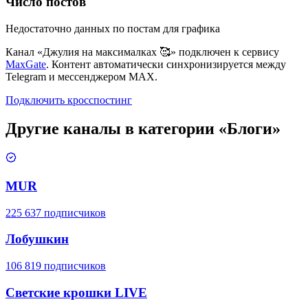
Число постов
Недостаточно данных по постам для графика
Канал «
Джулия на максималках 🥰
» подключен к сервису
MaxGate
. Контент автоматически синхронизируется между
Telegram и мессенджером MAX.
Подключить кросспостинг
Другие каналы в категории «
Блоги
»
MUR
225 637 подписчиков
Лобушкин
106 819 подписчиков
Светские крошки LIVE