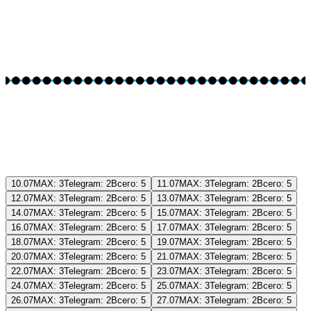
10.07
MAX:
3
Telegram:
2
Всего:
5
11.07
MAX:
3
Telegram:
2
Всего:
5
12.07
MAX:
3
Telegram:
2
Всего:
5
13.07
MAX:
3
Telegram:
2
Всего:
5
14.07
MAX:
3
Telegram:
2
Всего:
5
15.07
MAX:
3
Telegram:
2
Всего:
5
16.07
MAX:
3
Telegram:
2
Всего:
5
17.07
MAX:
3
Telegram:
2
Всего:
5
18.07
MAX:
3
Telegram:
2
Всего:
5
19.07
MAX:
3
Telegram:
2
Всего:
5
20.07
MAX:
3
Telegram:
2
Всего:
5
21.07
MAX:
3
Telegram:
2
Всего:
5
22.07
MAX:
3
Telegram:
2
Всего:
5
23.07
MAX:
3
Telegram:
2
Всего:
5
24.07
MAX:
3
Telegram:
2
Всего:
5
25.07
MAX:
3
Telegram:
2
Всего:
5
26.07
MAX:
3
Telegram:
2
Всего:
5
27.07
MAX:
3
Telegram:
2
Всего:
5