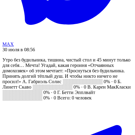
MAX
30 июля в 08:56
Утро без будильника, тишина, чистый стол и 45 минут только
для себя… Мечта! Угадай, какая героиня «Отчаянных
домохозяек» об этом мечтает: «Проснуться без будильника.
Принять долгий тёплый душ. И чтобы никто ничего не
просил!» А. Габриэль Солис ░░░░░░░░░░░░ 0% · 0 Б.
Линетт Скаво ░░░░░░░░░░░░ 0% · 0 В. Карен МакКласки
░░░░░░░░░░░░ 0% · 0 Г. Бетти Эпплвайт
░░░░░░░░░░░░ 0% · 0 Всего: 0 человек