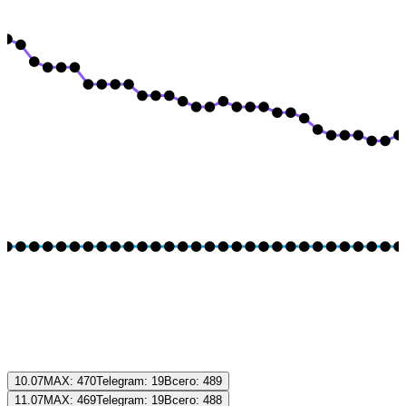
10.07
MAX:
470
Telegram:
19
Всего:
489
11.07
MAX:
469
Telegram:
19
Всего:
488