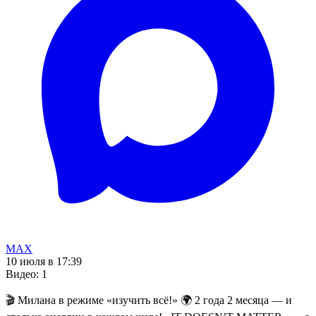
MAX
10 июля в 17:39
Видео
:
1
🎬 Милана в режиме «изучить всё!» 🌍 2 года 2 месяца — и