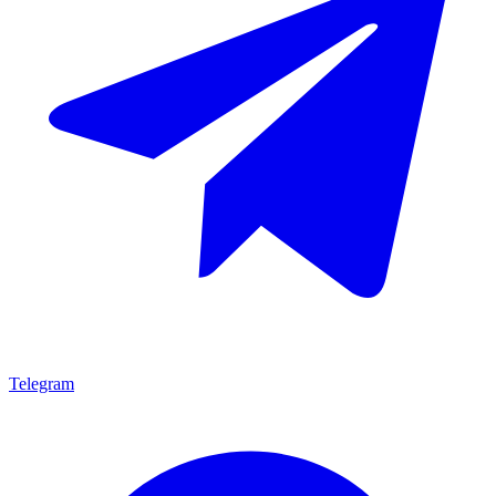
Telegram