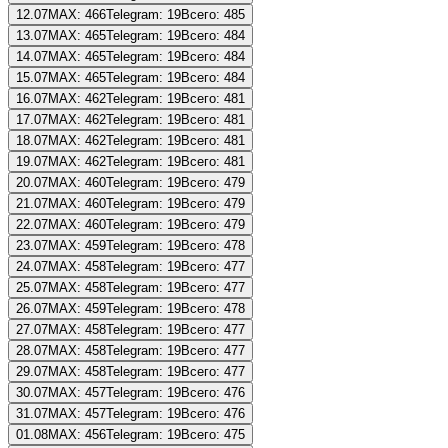
12.07
MAX:
466
Telegram:
19
Всего:
485
13.07
MAX:
465
Telegram:
19
Всего:
484
14.07
MAX:
465
Telegram:
19
Всего:
484
15.07
MAX:
465
Telegram:
19
Всего:
484
16.07
MAX:
462
Telegram:
19
Всего:
481
17.07
MAX:
462
Telegram:
19
Всего:
481
18.07
MAX:
462
Telegram:
19
Всего:
481
19.07
MAX:
462
Telegram:
19
Всего:
481
20.07
MAX:
460
Telegram:
19
Всего:
479
21.07
MAX:
460
Telegram:
19
Всего:
479
22.07
MAX:
460
Telegram:
19
Всего:
479
23.07
MAX:
459
Telegram:
19
Всего:
478
24.07
MAX:
458
Telegram:
19
Всего:
477
25.07
MAX:
458
Telegram:
19
Всего:
477
26.07
MAX:
459
Telegram:
19
Всего:
478
27.07
MAX:
458
Telegram:
19
Всего:
477
28.07
MAX:
458
Telegram:
19
Всего:
477
29.07
MAX:
458
Telegram:
19
Всего:
477
30.07
MAX:
457
Telegram:
19
Всего:
476
31.07
MAX:
457
Telegram:
19
Всего:
476
01.08
MAX:
456
Telegram:
19
Всего:
475