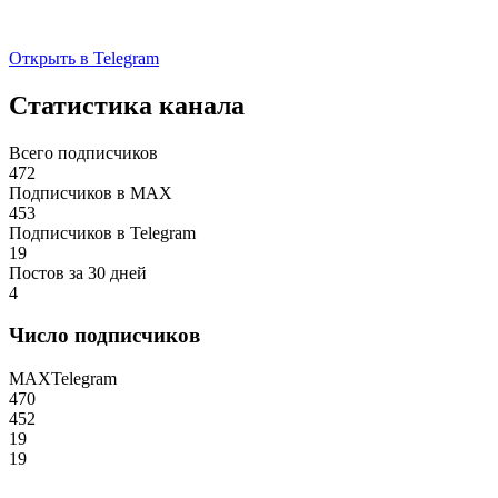
Открыть в Telegram
Статистика канала
Всего подписчиков
472
Подписчиков в MAX
453
Подписчиков в Telegram
19
Постов за 30 дней
4
Число подписчиков
MAX
Telegram
470
452
19
19