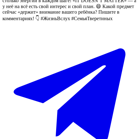
столько энергии в каждом шаге! «IT DOESN’T MATTER» — а
у неё на всё есть свой интерес и свой план. 😄 Какой предмет
сейчас «держит» внимание вашего ребёнка? Пишите в
комментариях! 👇 #ЖизньВслух #СемьяТверетиных