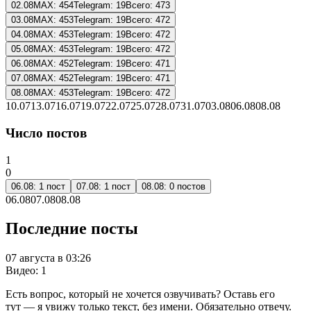
02.08
MAX:
454
Telegram:
19
Всего:
473
03.08
MAX:
453
Telegram:
19
Всего:
472
04.08
MAX:
453
Telegram:
19
Всего:
472
05.08
MAX:
453
Telegram:
19
Всего:
472
06.08
MAX:
452
Telegram:
19
Всего:
471
07.08
MAX:
452
Telegram:
19
Всего:
471
08.08
MAX:
453
Telegram:
19
Всего:
472
10.07
13.07
16.07
19.07
22.07
25.07
28.07
31.07
03.08
06.08
08.08
Число постов
1
0
06.08
:
1
пост
07.08
:
1
пост
08.08
:
0
постов
06.08
07.08
08.08
Последние посты
07 августа в 03:26
Видео
:
1
Есть вопрос, который не хочется озвучивать? Оставь его
тут — я увижу только текст, без имени. Обязательно отвечу.