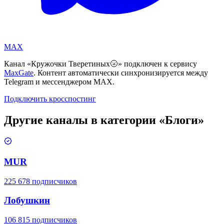
MAX
Канал «
Кружочки Тверетиных🌝
» подключен к сервису
MaxGate
. Контент автоматически синхронизируется между
Telegram и мессенджером MAX.
Подключить кросспостинг
Другие каналы в категории «
Блоги
»
MUR
225 678 подписчиков
Лобушкин
106 815 подписчиков