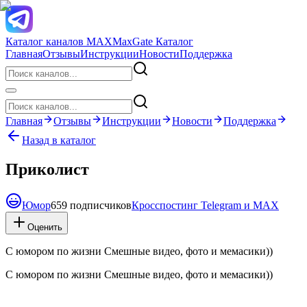
Каталог каналов MAX
MaxGate Каталог
Главная
Отзывы
Инструкции
Новости
Поддержка
Главная
Отзывы
Инструкции
Новости
Поддержка
Назад в каталог
Приколист
Юмор
659 подписчиков
Кросспостинг Telegram и MAX
Оценить
С юмором по жизни Смешные видео, фото и мемасики))
С юмором по жизни Смешные видео, фото и мемасики))