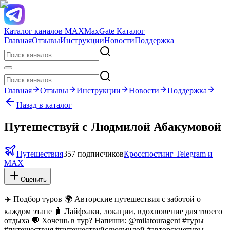
Каталог каналов MAX
MaxGate Каталог
Главная
Отзывы
Инструкции
Новости
Поддержка
Главная
Отзывы
Инструкции
Новости
Поддержка
Назад в каталог
Путешествуй с Людмилой Абакумовой
Путешествия
357 подписчиков
Кросспостинг Telegram и
MAX
Оценить
✈️ Подбор туров 🌍 Авторские путешествия с заботой о
каждом этапе 🧳 Лайфхаки, локации, вдохновение для твоего
отдыха 💬 Хочешь в тур? Напиши: @milatouragent #туры
#путешествия #путешествуйслюдмилой #авторскиетуры