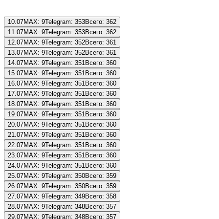
10.07
MAX:
9
Telegram:
353
Всего:
362
11.07
MAX:
9
Telegram:
353
Всего:
362
12.07
MAX:
9
Telegram:
352
Всего:
361
13.07
MAX:
9
Telegram:
352
Всего:
361
14.07
MAX:
9
Telegram:
351
Всего:
360
15.07
MAX:
9
Telegram:
351
Всего:
360
16.07
MAX:
9
Telegram:
351
Всего:
360
17.07
MAX:
9
Telegram:
351
Всего:
360
18.07
MAX:
9
Telegram:
351
Всего:
360
19.07
MAX:
9
Telegram:
351
Всего:
360
20.07
MAX:
9
Telegram:
351
Всего:
360
21.07
MAX:
9
Telegram:
351
Всего:
360
22.07
MAX:
9
Telegram:
351
Всего:
360
23.07
MAX:
9
Telegram:
351
Всего:
360
24.07
MAX:
9
Telegram:
351
Всего:
360
25.07
MAX:
9
Telegram:
350
Всего:
359
26.07
MAX:
9
Telegram:
350
Всего:
359
27.07
MAX:
9
Telegram:
349
Всего:
358
28.07
MAX:
9
Telegram:
348
Всего:
357
29.07
MAX:
9
Telegram:
348
Всего:
357