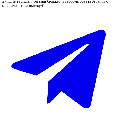
лучшие тарифы под ваш бюджет и забронировать Atlantis с
максимальной выгодой.