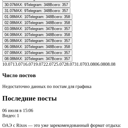
30.07
MAX:
9
Telegram:
348
Всего:
357
31.07
MAX:
9
Telegram:
348
Всего:
357
01.08
MAX:
10
Telegram:
348
Всего:
358
02.08
MAX:
10
Telegram:
348
Всего:
358
03.08
MAX:
10
Telegram:
347
Всего:
357
04.08
MAX:
10
Telegram:
348
Всего:
358
05.08
MAX:
10
Telegram:
347
Всего:
357
06.08
MAX:
10
Telegram:
348
Всего:
358
07.08
MAX:
10
Telegram:
347
Всего:
357
08.08
MAX:
10
Telegram:
347
Всего:
357
10.07
13.07
16.07
19.07
22.07
25.07
28.07
31.07
03.08
06.08
08.08
Число постов
Недостаточно данных по постам для графика
Последние посты
06 июля в 15:06
Видео
:
1
ОАЭ с Rixos — это уже зарекомендованный формат отдыха: