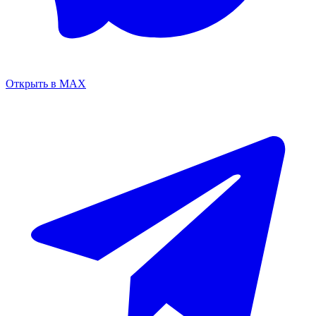
Открыть в MAX