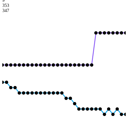
9
353
347