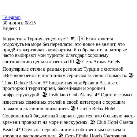
Telegram
30 июня в 08:15
Видео
:
1
Бюджетная Турция существует! 💸🇹🇷 Если хочется
отдохнуть на море без переплаты, это вовсе не значит, что
придётся жертвовать комфортом. Я собрала отели, которые
часто выбирают мои туристы благодаря хорошему
соотношению цены и качества 👇🏻 🏖️ Сеть Armas Hotels
Популярные отели в разных регионах Турции с системой
«Всё включено» и достойным сервисом за свою стоимость. 🏖️
Timo Deluxe Resort 5* Бюджетная «пятёрка» в Аланье с
просторной территорией, бассейнами и хорошей
инфраструктурой. 🏖️ Justiniano Club Alanya 4* Один из самых
известных семейных отелей в своей категории с хорошим
пляжем и активной анимацией. 🏖️ Caretta Relax Hotel
Современный бюджетный вариант для тех, кто большую часть
времени проводит на море и экскурсиях. 🏖️ Club Hotel Caretta
Beach 4* Отель на первой линии с собственным пляжем и
хорошим расположением. 🏖️ Сеть Eftalia Hotels Настоящая