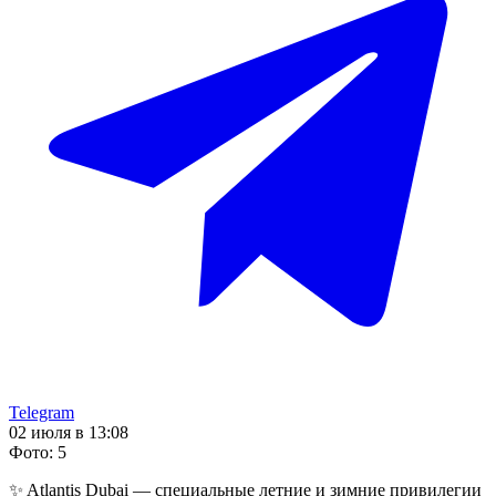
Telegram
02 июля в 13:08
Фото
:
5
✨ Atlantis Dubai — специальные летние и зимние привилегии