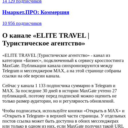
14 129 подписчиков
Нмаркет.ПРО: Коммерция
10 956 подписчиков
О канале «
ELITE TRAVEL |
Туристическое агентство
»
«
ELITE TRAVEL |Туристическое агентство
» - канал из
категории «
Бизнес
», подключенный к сервису кросспостинга
MaxGate. Публикации канала синхронизируются между
Telegram и мессенджером MAX, а на этой странице собраны
ссылки на обе версии канала.
Сейчас у канала
1 133 подписчика
суммарно в Telegram и
MAX. За последние
30
дней
в истории MaxGate учтено
27
публикаций, поэтому перед подпиской можно оценить не
только размер аудитории, но и регулярность обновлений.
Чтобы подписаться, используйте кнопки «Открыть в MAX» и
«Открыть в Telegram» в верхней части страницы. У отдельных
постов ссылка может быть доступна в обоих мессенджерах
или только в одном из них, если MaxGate получил такой URL