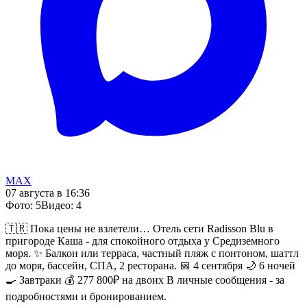
MAX
07 августа в 16:36
Фото
:
5
Видео
:
4
🇹🇷 Пока цены не взлетели… Отель сети Radisson Blu в
пригороде Каша - для спокойного отдыха у Средиземного
моря. ✨ Балкон или терраса, частный пляж с понтоном, шаттл
до моря, бассейн, СПА, 2 ресторана. 📅 4 сентября 🌙 6 ночей
🍳 Завтраки 💰 277 800₽ на двоих В личные сообщения - за
подробностями и бронированием.