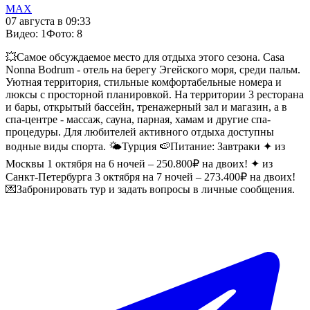
MAX
07 августа в 09:33
Видео
:
1
Фото
:
8
💥Самое обсуждаемое место для отдыха этого сезона. Casa
Nonna Bodrum - отель на берегу Эгейского моря, среди пальм.
Уютная территория, стильные комфортабельные номера и
люксы с просторной планировкой. На территории 3 ресторана
и бары, открытый бассейн, тренажерный зал и магазин, а в
спа-центре - массаж, сауна, парная, хамам и другие спа-
процедуры. Для любителей активного отдыха доступны
водные виды спорта. 🌤️Турция 🍉Питание: Завтраки ✦ из
Москвы 1 октября на 6 ночей – 250.800₽ на двоих! ✦ из
Санкт-Петербурга 3 октября на 7 ночей – 273.400₽ на двоих!
💌Забронировать тур и задать вопросы в личные сообщения.