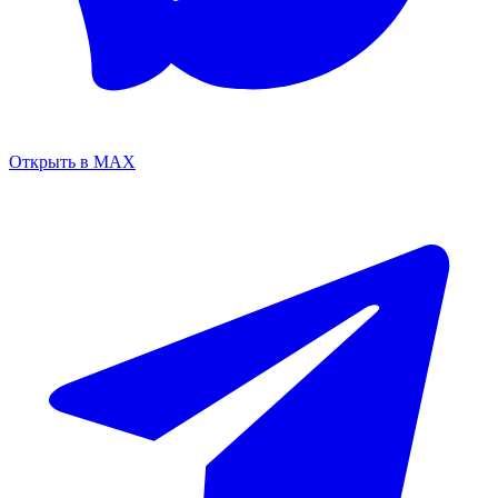
Открыть в MAX