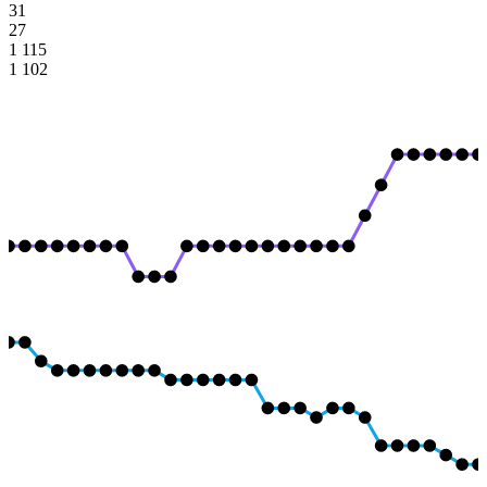
31
27
1 115
1 102