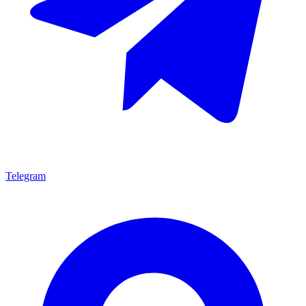
Telegram