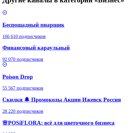
Другие каналы в категории «
Бизнес
»
Беспощадный пиарщик
166 610 подписчиков
Финансовый караульный
92 070 подписчиков
Poison Drop
55 567 подписчиков
Скидки 🔔 Промокоды Акции Ижевск Россия
28 220 подписчиков
🌸POSiFLORA: всё для цветочного бизнеса