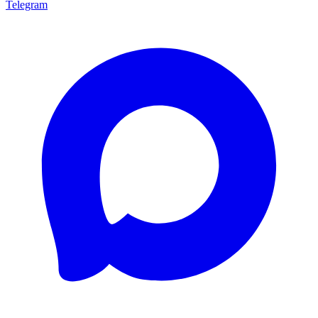
Telegram