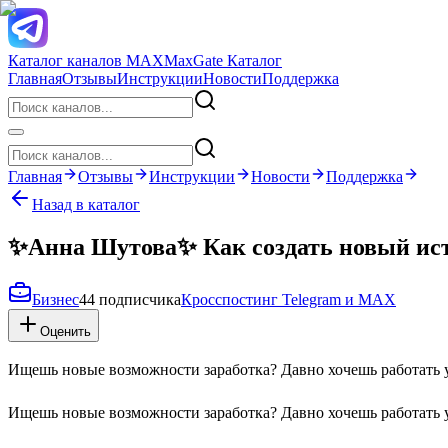
Каталог каналов MAX
MaxGate Каталог
Главная
Отзывы
Инструкции
Новости
Поддержка
Главная
Отзывы
Инструкции
Новости
Поддержка
Назад в каталог
✨Анна Шутова✨ Как создать новый исто
Бизнес
44 подписчика
Кросспостинг Telegram и MAX
Оценить
Ищешь новые возможности заработка? Давно хочешь работать у
Ищешь новые возможности заработка? Давно хочешь работать у