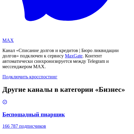
MAX
Канал «
Списание долгов и кредитов | Бюро ликвидации
долгов
» подключен к сервису
MaxGate
. Контент
автоматически синхронизируется между Telegram и
мессенджером MAX.
Подключить кросспостинг
Другие каналы в категории «
Бизнес
»
Беспощадный пиарщик
166 787 подписчиков