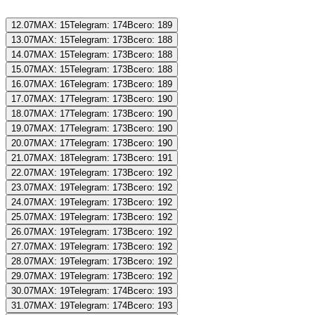
12.07
MAX:
15
Telegram:
174
Всего:
189
13.07
MAX:
15
Telegram:
173
Всего:
188
14.07
MAX:
15
Telegram:
173
Всего:
188
15.07
MAX:
15
Telegram:
173
Всего:
188
16.07
MAX:
16
Telegram:
173
Всего:
189
17.07
MAX:
17
Telegram:
173
Всего:
190
18.07
MAX:
17
Telegram:
173
Всего:
190
19.07
MAX:
17
Telegram:
173
Всего:
190
20.07
MAX:
17
Telegram:
173
Всего:
190
21.07
MAX:
18
Telegram:
173
Всего:
191
22.07
MAX:
19
Telegram:
173
Всего:
192
23.07
MAX:
19
Telegram:
173
Всего:
192
24.07
MAX:
19
Telegram:
173
Всего:
192
25.07
MAX:
19
Telegram:
173
Всего:
192
26.07
MAX:
19
Telegram:
173
Всего:
192
27.07
MAX:
19
Telegram:
173
Всего:
192
28.07
MAX:
19
Telegram:
173
Всего:
192
29.07
MAX:
19
Telegram:
173
Всего:
192
30.07
MAX:
19
Telegram:
174
Всего:
193
31.07
MAX:
19
Telegram:
174
Всего:
193