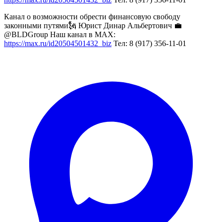
Канал о возможности обрести финансовую свободу
законными путями🗽 Юрист Динар Альбертович 💼
@BLDGroup Наш канал в MAX:
https://max.ru/id20504501432_biz
Тел: 8 (917) 356-11-01