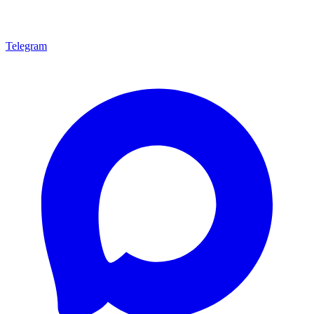
Telegram