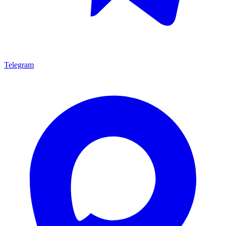
Telegram