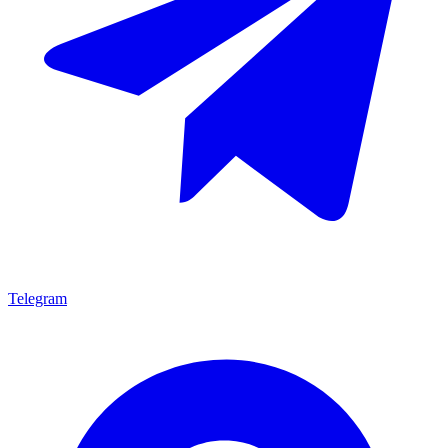
Telegram