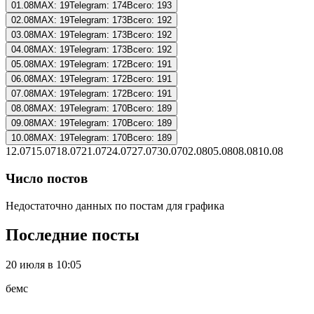
01.08
MAX:
19
Telegram:
174
Всего:
193
02.08
MAX:
19
Telegram:
173
Всего:
192
03.08
MAX:
19
Telegram:
173
Всего:
192
04.08
MAX:
19
Telegram:
173
Всего:
192
05.08
MAX:
19
Telegram:
172
Всего:
191
06.08
MAX:
19
Telegram:
172
Всего:
191
07.08
MAX:
19
Telegram:
172
Всего:
191
08.08
MAX:
19
Telegram:
170
Всего:
189
09.08
MAX:
19
Telegram:
170
Всего:
189
10.08
MAX:
19
Telegram:
170
Всего:
189
12.07
15.07
18.07
21.07
24.07
27.07
30.07
02.08
05.08
08.08
10.08
Число постов
Недостаточно данных по постам для графика
Последние посты
20 июля в 10:05
бемс