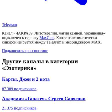
Telegram
Канал «
ЧАКРА39. Литотерапия, магия камней, украшения
»
подключен к сервису
MaxGate
. Контент автоматически
синхронизируется между Telegram и мессенджером MAX.
Подключить кросспостинг
Другие каналы в категории
«
Эзотерика
»
Карты, Джен и 2 кота
87 389 подписчиков
Академия «Галатея» Сергея Савченко
21 375 подписчиков