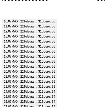
10.07
MAX:
22
Telegram:
31
Всего:
53
11.07
MAX:
22
Telegram:
31
Всего:
53
12.07
MAX:
22
Telegram:
31
Всего:
53
13.07
MAX:
22
Telegram:
31
Всего:
53
14.07
MAX:
22
Telegram:
31
Всего:
53
15.07
MAX:
22
Telegram:
31
Всего:
53
16.07
MAX:
22
Telegram:
31
Всего:
53
17.07
MAX:
22
Telegram:
31
Всего:
53
18.07
MAX:
22
Telegram:
31
Всего:
53
19.07
MAX:
22
Telegram:
31
Всего:
53
20.07
MAX:
22
Telegram:
31
Всего:
53
21.07
MAX:
22
Telegram:
31
Всего:
53
22.07
MAX:
22
Telegram:
31
Всего:
53
23.07
MAX:
22
Telegram:
31
Всего:
53
24.07
MAX:
22
Telegram:
32
Всего:
54
25.07
MAX:
22
Telegram:
32
Всего:
54
26.07
MAX:
22
Telegram:
32
Всего:
54
27.07
MAX:
22
Telegram:
32
Всего:
54