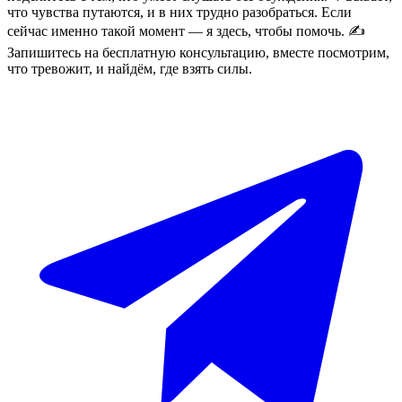
что чувства путаются, и в них трудно разобраться. Если
сейчас именно такой момент — я здесь, чтобы помочь. ✍️
Запишитесь на бесплатную консультацию, вместе посмотрим,
что тревожит, и найдём, где взять силы.