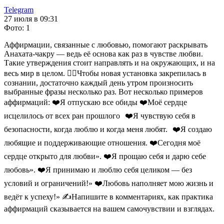
Telegram
27 июля в 09:31
Фото
:
1
Аффирмации, связанные с любовью, помогают раскрывать
Анахата‑чакру — ведь её основа как раз в чувстве любви.
Такие утверждения стоит направлять и на окружающих, и на
весь мир в целом. 🧘‍♀️Чтобы новая установка закрепилась в
сознании, достаточно каждый день утром произносить
выбранные фразы несколько раз. Вот несколько примеров
аффирмаций: ❤️Я отпускаю все обиды ❤️Моё сердце
исцелилось от всех ран прошлого ❤️Я чувствую себя в
безопасности, когда люблю и когда меня любят. ❤️Я создаю
любящие и поддерживающие отношения. ❤️Сегодня моё
сердце открыто для любви». ❤️Я прощаю себя и дарю себе
любовь». ❤️Я принимаю и люблю себя целиком — без
условий и ограничений!» ❤️Любовь наполняет мою жизнь и
ведёт к успеху!» ✍️Напишите в комментариях, как практика
аффирмаций сказывается на вашем самочувствии и взглядах.