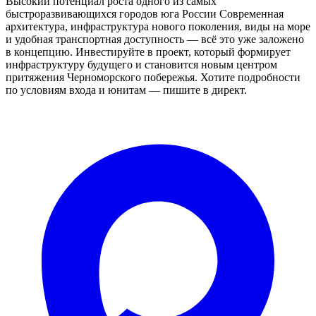
Высокий потенциал роста одного из самых
быстроразвивающихся городов юга России Современная
архитектура, инфраструктура нового поколения, виды на море
и удобная транспортная доступность — всё это уже заложено
в концепцию. Инвестируйте в проект, который формирует
инфраструктуру будущего и становится новым центром
притяжения Черноморского побережья. Хотите подробности
по условиям входа и юнитам — пишите в директ.