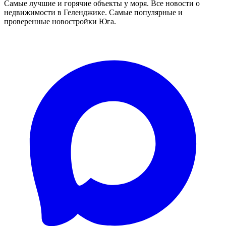
Самые лучшие и горячие объекты у моря. Все новости о
недвижимости в Геленджике. Самые популярные и
проверенные новостройки Юга.