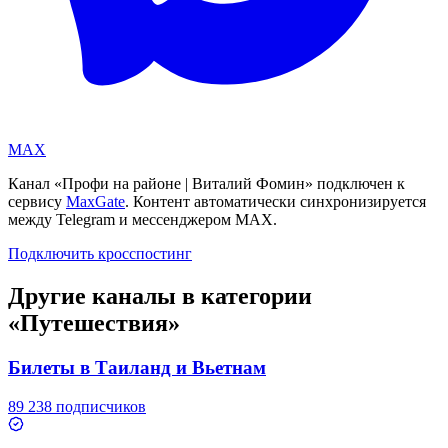
MAX
Канал «
Профи на районе | Виталий Фомин
» подключен к
сервису
MaxGate
. Контент автоматически синхронизируется
между Telegram и мессенджером MAX.
Подключить кросспостинг
Другие каналы в категории
«
Путешествия
»
Билеты в Таиланд и Вьетнам
89 238 подписчиков