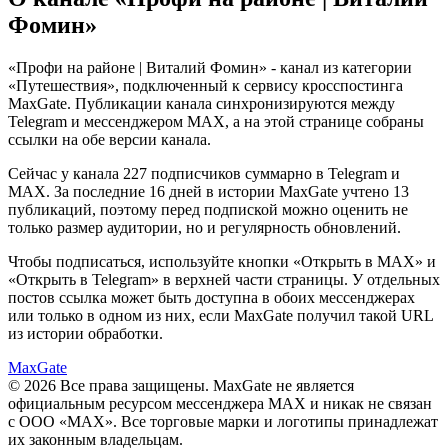
Фомин
»
«
Профи на районе | Виталий Фомин
» - канал из категории
«
Путешествия
», подключенный к сервису кросспостинга
MaxGate. Публикации канала синхронизируются между
Telegram и мессенджером MAX, а на этой странице собраны
ссылки на обе версии канала.
Сейчас у канала
227 подписчиков
суммарно в Telegram и
MAX. За последние
16
дней
в истории MaxGate учтено
13
публикаций, поэтому перед подпиской можно оценить не
только размер аудитории, но и регулярность обновлений.
Чтобы подписаться, используйте кнопки «Открыть в MAX» и
«Открыть в Telegram» в верхней части страницы. У отдельных
постов ссылка может быть доступна в обоих мессенджерах
или только в одном из них, если MaxGate получил такой URL
из истории обработки.
MaxGate
© 2026 Все права защищены. MaxGate не является
официальным ресурсом мессенджера MAX и никак не связан
с ООО «МАХ». Все торговые марки и логотипы принадлежат
их законным владельцам.