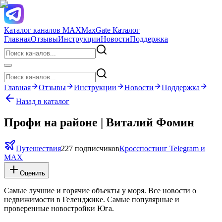
Каталог каналов MAX
MaxGate Каталог
Главная
Отзывы
Инструкции
Новости
Поддержка
Главная
Отзывы
Инструкции
Новости
Поддержка
Назад в каталог
Профи на районе | Виталий Фомин
Путешествия
227 подписчиков
Кросспостинг Telegram и
MAX
Оценить
Самые лучшие и горячие объекты у моря. Все новости о
недвижимости в Геленджике. Самые популярные и
проверенные новостройки Юга.