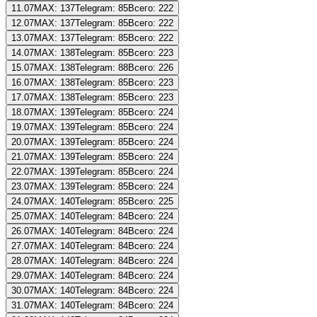
11.07
MAX:
137
Telegram:
85
Всего:
222
12.07
MAX:
137
Telegram:
85
Всего:
222
13.07
MAX:
137
Telegram:
85
Всего:
222
14.07
MAX:
138
Telegram:
85
Всего:
223
15.07
MAX:
138
Telegram:
88
Всего:
226
16.07
MAX:
138
Telegram:
85
Всего:
223
17.07
MAX:
138
Telegram:
85
Всего:
223
18.07
MAX:
139
Telegram:
85
Всего:
224
19.07
MAX:
139
Telegram:
85
Всего:
224
20.07
MAX:
139
Telegram:
85
Всего:
224
21.07
MAX:
139
Telegram:
85
Всего:
224
22.07
MAX:
139
Telegram:
85
Всего:
224
23.07
MAX:
139
Telegram:
85
Всего:
224
24.07
MAX:
140
Telegram:
85
Всего:
225
25.07
MAX:
140
Telegram:
84
Всего:
224
26.07
MAX:
140
Telegram:
84
Всего:
224
27.07
MAX:
140
Telegram:
84
Всего:
224
28.07
MAX:
140
Telegram:
84
Всего:
224
29.07
MAX:
140
Telegram:
84
Всего:
224
30.07
MAX:
140
Telegram:
84
Всего:
224
31.07
MAX:
140
Telegram:
84
Всего:
224