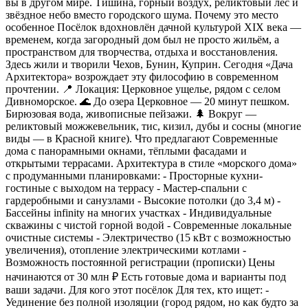
вы в другом мире. Тишина, горный воздух, реликтовый лес и
звёздное небо вместо городского шума. Почему это место
особенное Посёлок вдохновлён дачной культурой XIX века —
временем, когда загородный дом был не просто жильём, а
пространством для творчества, отдыха и восстановления.
Здесь жили и творили Чехов, Бунин, Куприн. Сегодня «Дача
Архитектора» возрождает эту философию в современном
прочтении. 📍 Локация: Церковное ущелье, рядом с селом
Дивноморское. 🌊 До озера Церковное — 20 минут пешком.
Бирюзовая вода, живописные пейзажи. 🌲 Вокруг —
реликтовый можжевельник, тис, кизил, дубы и сосны (многие
виды — в Красной книге). Что предлагают Современные
дома с панорамными окнами, тёплыми фасадами и
открытыми террасами. Архитектура в стиле «морского дома»
с продуманными планировками: - Просторные кухни-
гостиные с выходом на террасу - Мастер-спальни с
гардеробными и санузлами - Высокие потолки (до 3,4 м) -
Бассейны infinity на многих участках - Индивидуальные
скважины с чистой горной водой - Современные локальные
очистные системы - Электричество (15 кВт с возможностью
увеличения), отопление электрическими котлами -
Возможность постоянной регистрации (прописки) Цены
начинаются от 30 млн ₽ Есть готовые дома и варианты под
ваши задачи. Для кого этот посёлок Для тех, кто ищет: -
Уединение без полной изоляции (город рядом, но как будто за