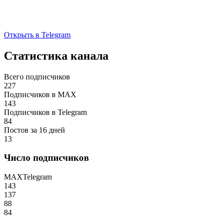
Открыть в Telegram
Статистика канала
Всего подписчиков
227
Подписчиков в MAX
143
Подписчиков в Telegram
84
Постов за 16 дней
13
Число подписчиков
MAX
Telegram
143
137
88
84