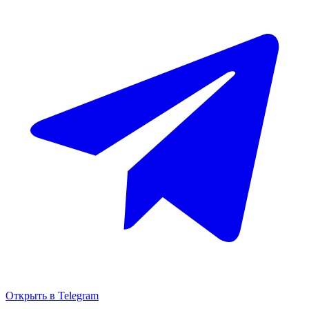
Открыть в Telegram