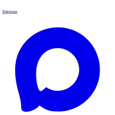
Telegram