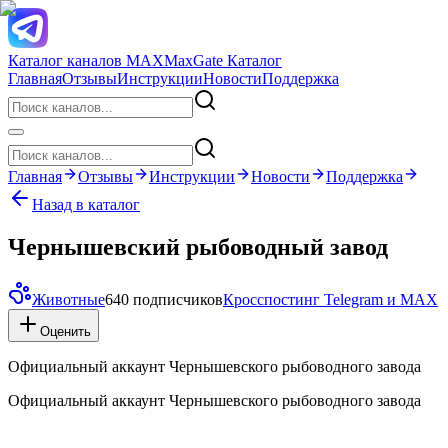
Каталог каналов MAX
MaxGate Каталог
Главная
Отзывы
Инструкции
Новости
Поддержка
Главная
Отзывы
Инструкции
Новости
Поддержка
Назад в каталог
Чернышевский рыбоводный завод
Животные
640 подписчиков
Кросспостинг Telegram и MAX
Оценить
Официальный аккаунт Чернышевского рыбоводного завода
Официальный аккаунт Чернышевского рыбоводного завода