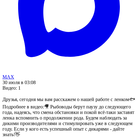
MAX
30 июля в 03:08
Видео
:
1
Друзья, сегодня мы вам расскажем о нашей работе с ленком🐟
Подробнее в видео:🎥 Рыбоводы берут паузу до следующего
года, надеясь, что смена обстановки и покой всё-таки заставят
ленка вспомнить о продолжении рода. Будем наблюдать за
дикими производителями и стимулировать уже в следующем
году. Если у кого есть успешный опыт с дикарями - дайте
знать!👋