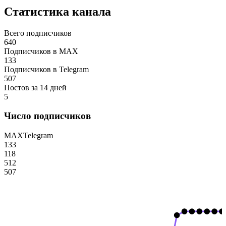
Статистика канала
Всего подписчиков
640
Подписчиков в MAX
133
Подписчиков в Telegram
507
Постов за 14 дней
5
Число подписчиков
MAX
Telegram
133
118
512
507