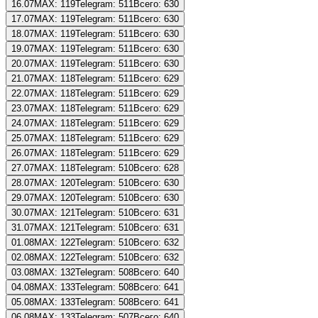
16.07
MAX:
119
Telegram:
511
Всего:
630
17.07
MAX:
119
Telegram:
511
Всего:
630
18.07
MAX:
119
Telegram:
511
Всего:
630
19.07
MAX:
119
Telegram:
511
Всего:
630
20.07
MAX:
119
Telegram:
511
Всего:
630
21.07
MAX:
118
Telegram:
511
Всего:
629
22.07
MAX:
118
Telegram:
511
Всего:
629
23.07
MAX:
118
Telegram:
511
Всего:
629
24.07
MAX:
118
Telegram:
511
Всего:
629
25.07
MAX:
118
Telegram:
511
Всего:
629
26.07
MAX:
118
Telegram:
511
Всего:
629
27.07
MAX:
118
Telegram:
510
Всего:
628
28.07
MAX:
120
Telegram:
510
Всего:
630
29.07
MAX:
120
Telegram:
510
Всего:
630
30.07
MAX:
121
Telegram:
510
Всего:
631
31.07
MAX:
121
Telegram:
510
Всего:
631
01.08
MAX:
122
Telegram:
510
Всего:
632
02.08
MAX:
122
Telegram:
510
Всего:
632
03.08
MAX:
132
Telegram:
508
Всего:
640
04.08
MAX:
133
Telegram:
508
Всего:
641
05.08
MAX:
133
Telegram:
508
Всего:
641
06.08
MAX:
133
Telegram:
507
Всего:
640