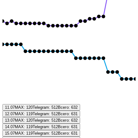
11.07
MAX:
120
Telegram:
512
Всего:
632
12.07
MAX:
119
Telegram:
512
Всего:
631
13.07
MAX:
120
Telegram:
512
Всего:
632
14.07
MAX:
119
Telegram:
512
Всего:
631
15.07
MAX:
119
Telegram:
512
Всего:
631