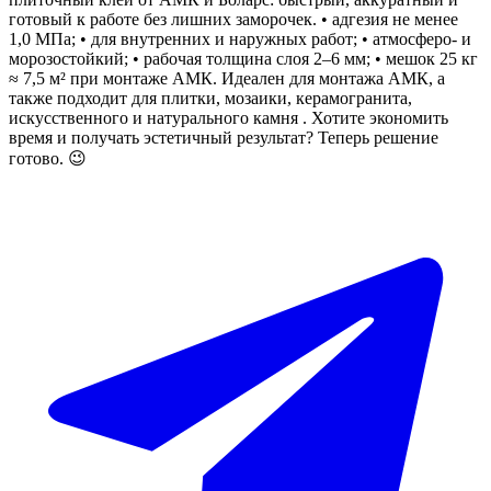
готовый к работе без лишних заморочек. • адгезия не менее
1,0 МПа; • для внутренних и наружных работ; • атмосферо‑ и
морозостойкий; • рабочая толщина слоя 2–6 мм; • мешок 25 кг
≈ 7,5 м² при монтаже АМК. Идеален для монтажа АМК, а
также подходит для плитки, мозаики, керамогранита,
искусственного и натурального камня . Хотите экономить
время и получать эстетичный результат? Теперь решение
готово. 😉