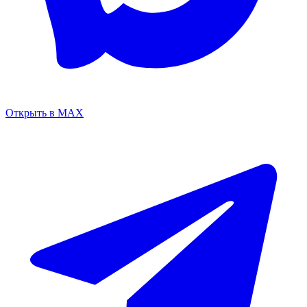
Открыть в MAX