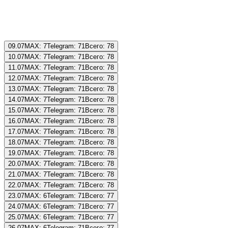
09.07
MAX:
7
Telegram:
71
Всего:
78
10.07
MAX:
7
Telegram:
71
Всего:
78
11.07
MAX:
7
Telegram:
71
Всего:
78
12.07
MAX:
7
Telegram:
71
Всего:
78
13.07
MAX:
7
Telegram:
71
Всего:
78
14.07
MAX:
7
Telegram:
71
Всего:
78
15.07
MAX:
7
Telegram:
71
Всего:
78
16.07
MAX:
7
Telegram:
71
Всего:
78
17.07
MAX:
7
Telegram:
71
Всего:
78
18.07
MAX:
7
Telegram:
71
Всего:
78
19.07
MAX:
7
Telegram:
71
Всего:
78
20.07
MAX:
7
Telegram:
71
Всего:
78
21.07
MAX:
7
Telegram:
71
Всего:
78
22.07
MAX:
7
Telegram:
71
Всего:
78
23.07
MAX:
6
Telegram:
71
Всего:
77
24.07
MAX:
6
Telegram:
71
Всего:
77
25.07
MAX:
6
Telegram:
71
Всего:
77
26.07
MAX:
6
Telegram:
71
Всего:
77