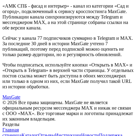
«
АМК СПБ - фасад и интерьер
» - канал из категории «
Сад и
огород
», подключенный к сервису кросспостинга MaxGate.
Публикации канала синхронизируются между Telegram и
мессенджером MAX, а на этой странице собраны ссылки на
обе версии канала.
Сейчас у канала
77 подписчиков
суммарно в Telegram и MAX.
За последние
30
дней
в истории MaxGate учтено
7
публикаций, поэтому перед подпиской можно оценить не
только размер аудитории, но и регулярность обновлений.
Чтобы подписаться, используйте кнопки «Открыть в MAX» и
«Открыть в Telegram» в верхней части страницы. У отдельных
постов ссылка может быть доступна в обоих мессенджерах
или только в одном из них, если MaxGate получил такой URL
из истории обработки.
MaxGate
© 2026 Все права защищены. MaxGate не является
официальным ресурсом мессенджера MAX и никак не связан
с ООО «МАХ». Все торговые марки и логотипы принадлежат
их законным владельцам.
Разделы
Главная
страница
Каталог
Отзывы
Инструкции
Новости
Поддержка