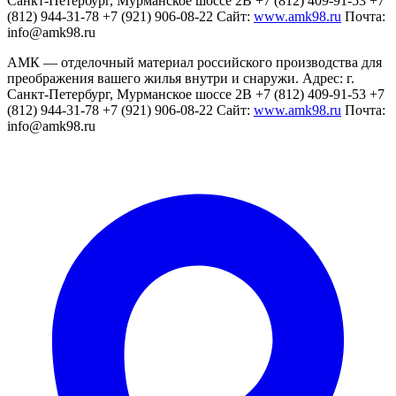
Санкт-Петербург, Мурманское шоссе 2В +7 (812) 409-91-53 +7
(812) 944-31-78 +7 (921) 906-08-22 Сайт:
www.amk98.ru
Почта:
info@amk98.ru
АМК — отделочный материал российского производства для
преображения вашего жилья внутри и снаружи. Адрес: г.
Санкт-Петербург, Мурманское шоссе 2В +7 (812) 409-91-53 +7
(812) 944-31-78 +7 (921) 906-08-22 Сайт:
www.amk98.ru
Почта:
info@amk98.ru