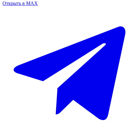
Открыть в MAX