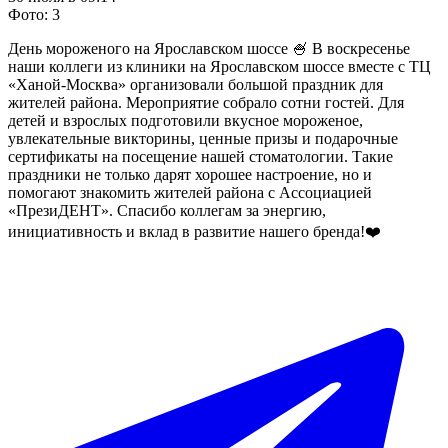
Фото
:
3
День мороженого на Ярославском шоссе 🍧 В воскресенье
наши коллеги из клиники на Ярославском шоссе вместе с ТЦ
«Ханой-Москва» организовали большой праздник для
жителей района. Мероприятие собрало сотни гостей. Для
детей и взрослых подготовили вкусное мороженое,
увлекательные викторины, ценные призы и подарочные
сертификаты на посещение нашей стоматологии. Такие
праздники не только дарят хорошее настроение, но и
помогают знакомить жителей района с Ассоциацией
«ПрезиДЕНТ». Спасибо коллегам за энергию,
инициативность и вклад в развитие нашего бренда!❤️