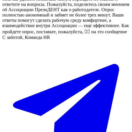
ответите на вопросы. Пожалуйста, поделитесь своим мнением
об Ассоциации ПрезиДЕНТ как о работодателе. Опрос
полностью анонимный и займет не более трех минут. Ваши
ответы помогут сделать рабочую среду комфортнее, а
взаимодействие внутри Ассоциации — еще эффективнее. Как
пройдете опрос, поставьте, пожалуйста, 👍🏼 на это сообщение
С заботой, Команда HR