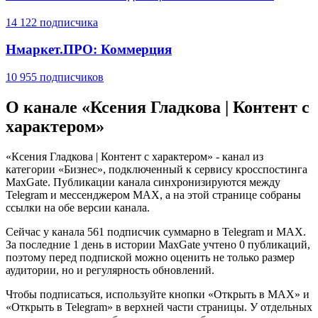
14 122 подписчика
Нмаркет.ПРО: Коммерция
10 955 подписчиков
О канале «
Ксения Гладкова | Контент с
характером
»
«
Ксения Гладкова | Контент с характером
» - канал из
категории «
Бизнес
», подключенный к сервису кросспостинга
MaxGate. Публикации канала синхронизируются между
Telegram и мессенджером MAX, а на этой странице собраны
ссылки на обе версии канала.
Сейчас у канала
561 подписчик
суммарно в Telegram и MAX.
За последние
1
день
в истории MaxGate учтено
0
публикаций,
поэтому перед подпиской можно оценить не только размер
аудитории, но и регулярность обновлений.
Чтобы подписаться, используйте кнопки «Открыть в MAX» и
«Открыть в Telegram» в верхней части страницы. У отдельных