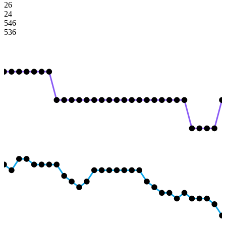
26
24
546
536