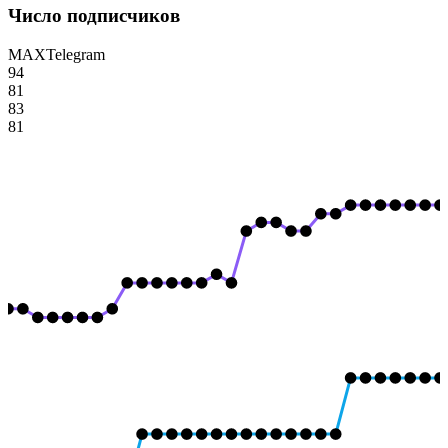
Число подписчиков
MAX
Telegram
94
81
83
81