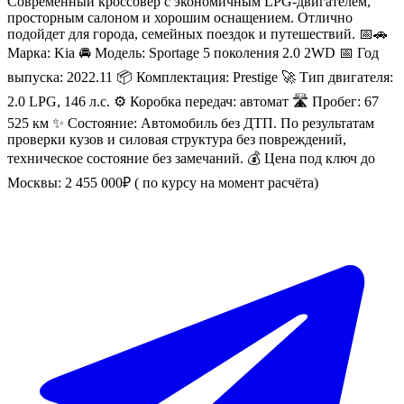
Современный кроссовер с экономичным LPG-двигателем,
просторным салоном и хорошим оснащением. Отлично
подойдет для города, семейных поездок и путешествий. 📅🚗
Марка: Kia 🚘 Модель: Sportage 5 поколения 2.0 2WD 📅 Год
выпуска: 2022.11 📦 Комплектация: Prestige 🚀 Тип двигателя:
2.0 LPG, 146 л.с. ⚙️ Коробка передач: автомат 🛣️ Пробег: 67
525 км ✨ Состояние: Автомобиль без ДТП. По результатам
проверки кузов и силовая структура без повреждений,
техническое состояние без замечаний. 💰 Цена под ключ до
Москвы: 2 455 000₽ ( по курсу на момент расчёта)