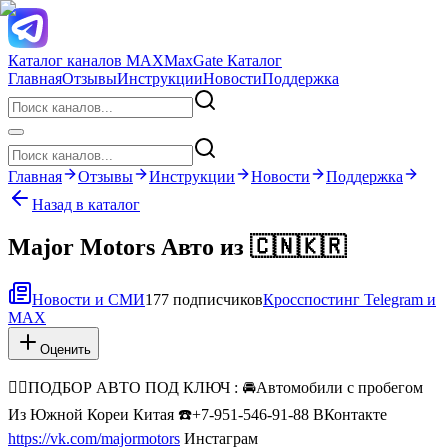
Каталог каналов MAX
MaxGate Каталог
Главная
Отзывы
Инструкции
Новости
Поддержка
Главная
Отзывы
Инструкции
Новости
Поддержка
Назад в каталог
Major Motors Авто из 🇨🇳🇰🇷
Новости и СМИ
177 подписчиков
Кросспостинг Telegram и
MAX
Оценить
🙋‍♂️ПОДБОР АВТО ПОД КЛЮЧ : 🚘Автомобили с пробегом
Из Южной Кореи Китая ☎️+7-951-546-91-88 ВКонтакте
https://vk.com/majormotors
Инстаграм