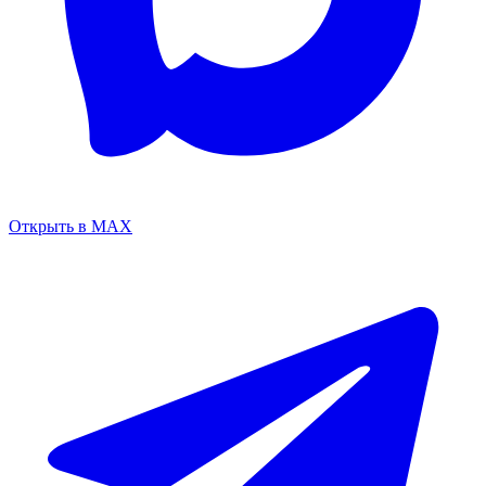
Открыть в MAX