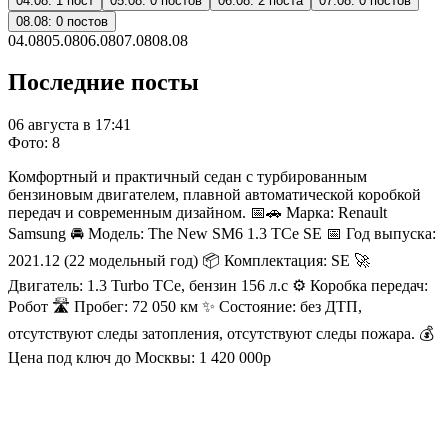
04.08
:
1
пост
05.08
:
0
постов
06.08
:
2
поста
07.08
:
0
постов
08.08
:
0
постов
04.08
05.08
06.08
07.08
08.08
Последние посты
06 августа в 17:41
Фото
:
8
Комфортный и практичный седан с турбированным
бензиновым двигателем, плавной автоматической коробкой
передач и современным дизайном. 📅🚗 Марка: Renault
Samsung 🚘 Модель: The New SM6 1.3 TCe SE 📅 Год выпуска:
2021.12 (22 модельный год) 📦 Комплектация: SE 🚀
Двигатель: 1.3 Turbo TCe, бензин 156 л.с ⚙️ Коробка передач:
Робот 🛣 Пробег: 72 050 км ✨ Состояние: без ДТП,
отсутствуют следы затопления, отсутствуют следы пожара. 💰
Цена под ключ до Москвы: 1 420 000p