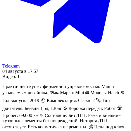
Telegram
04 августа в 17:57
Видео
:
1
Практичный купе с фирменной управляемостью Mini и
узнаваемым дизайном. 📅🚗 Марка: Mini 🚘 Модель: Hatch 📅
Год выпуска: 2019 📦 Комплектация: Classic 2 🚀 Тип
двигателя: Бензин 1,5л, 136лс ⚙️ Коробка передач: Робот 🛣
Пробег: 69.000 км ✨ Состояние: Без ДТП. Рама и внешние
кузовные элементы без повреждений. История ДТП
отсутствует. Есть косметические ремонты. 💰 Цена под ключ