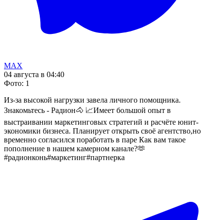
MAX
04 августа в 04:40
Фото
:
1
Из-за высокой нагрузки завела личного помощника.
Знакомьтесь - Радион🐴 📈Имеет большой опыт в
выстраивании маркетинговых стратегий и расчёте юнит-
экономики бизнеса. Планирует открыть своё агентство,но
временно согласился поработать в паре Как вам такое
пополнение в нашем камерном канале?🫶
#радионконь#маркетинг#партнерка