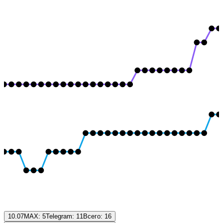
10.07
MAX:
5
Telegram:
11
Всего:
16