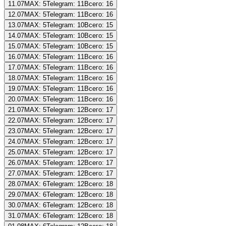
11.07
MAX:
5
Telegram:
11
Всего:
16
12.07
MAX:
5
Telegram:
11
Всего:
16
13.07
MAX:
5
Telegram:
10
Всего:
15
14.07
MAX:
5
Telegram:
10
Всего:
15
15.07
MAX:
5
Telegram:
10
Всего:
15
16.07
MAX:
5
Telegram:
11
Всего:
16
17.07
MAX:
5
Telegram:
11
Всего:
16
18.07
MAX:
5
Telegram:
11
Всего:
16
19.07
MAX:
5
Telegram:
11
Всего:
16
20.07
MAX:
5
Telegram:
11
Всего:
16
21.07
MAX:
5
Telegram:
12
Всего:
17
22.07
MAX:
5
Telegram:
12
Всего:
17
23.07
MAX:
5
Telegram:
12
Всего:
17
24.07
MAX:
5
Telegram:
12
Всего:
17
25.07
MAX:
5
Telegram:
12
Всего:
17
26.07
MAX:
5
Telegram:
12
Всего:
17
27.07
MAX:
5
Telegram:
12
Всего:
17
28.07
MAX:
6
Telegram:
12
Всего:
18
29.07
MAX:
6
Telegram:
12
Всего:
18
30.07
MAX:
6
Telegram:
12
Всего:
18
31.07
MAX:
6
Telegram:
12
Всего:
18