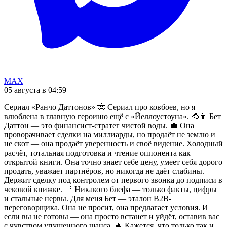
MAX
05 августа в 04:59
Сериал «Ранчо Даттонов» 🤠 Сериал про ковбоев, но я
влюблена в главную героиню ещё с «Йеллоустоуна». 🐴👩 Бет
Даттон — это финансист-стратег чистой воды. 💼 Она
проворачивает сделки на миллиарды, но продаёт не землю и
не скот — она продаёт уверенность и своё видение. Холодный
расчёт, тотальная подготовка и чтение оппонента как
открытой книги. Она точно знает себе цену, умеет себя дорого
продать, уважает партнёров, но никогда не даёт слабины.
Держит сделку под контролем от первого звонка до подписи в
чековой книжке. 📑 Никакого блефа — только факты, цифры
и стальные нервы. Для меня Бет — эталон B2B-
переговорщика. Она не просит, она предлагает условия. И
если вы не готовы — она просто встанет и уйдёт, оставив вас
с чувством упущенного шанса. 🔥 Кажется, что только так и