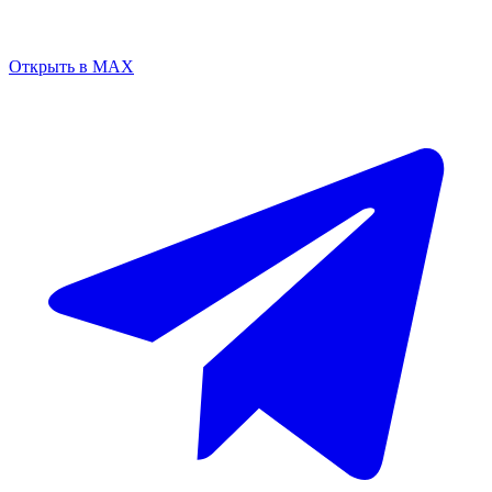
Открыть в MAX