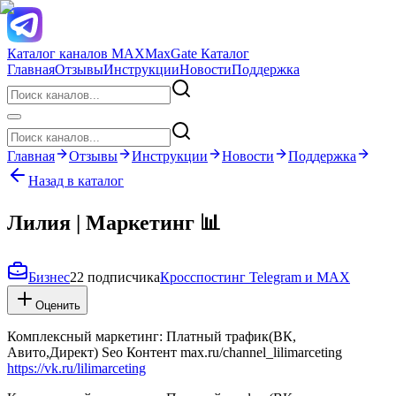
Каталог каналов MAX
MaxGate Каталог
Главная
Отзывы
Инструкции
Новости
Поддержка
Главная
Отзывы
Инструкции
Новости
Поддержка
Назад в каталог
Лилия | Маркетинг 📊
Бизнес
22 подписчика
Кросспостинг Telegram и MAX
Оценить
Комплексный маркетинг: Платный трафик(ВК,
Авито,Директ) Seo Контент max.ru/channel_lilimarceting
https://vk.ru/lilimarceting