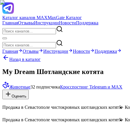
Каталог каналов MAX
MaxGate Каталог
Главная
Отзывы
Инструкции
Новости
Поддержка
Главная
Отзывы
Инструкции
Новости
Поддержка
Назад в каталог
My Dream Шотландские котята
Животные
32 подписчика
Кросспостинг Telegram и MAX
Оценить
Продажа в Севастополе чистокровных шотландских котят💫 Ко
Продажа в Севастополе чистокровных шотландских котят💫 Ко