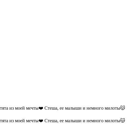
тята из моей мечты❤️ Стеша, ее малыши и немного милоты😽
тята из моей мечты❤️ Стеша, ее малыши и немного милоты😽