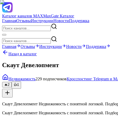
Каталог каналов MAX
MaxGate Каталог
Главная
Отзывы
Инструкции
Новости
Поддержка
Главная
Отзывы
Инструкции
Новости
Поддержка
Назад в каталог
Скаут Девелопмент
Недвижимость
229 подписчиков
Кросспостинг Telegram и 
🔥
2
👍
1
Скаут Девелопмент Недвижимость с понятной логикой. Подбор
Скаут Девелопмент Недвижимость с понятной логикой. Подбор